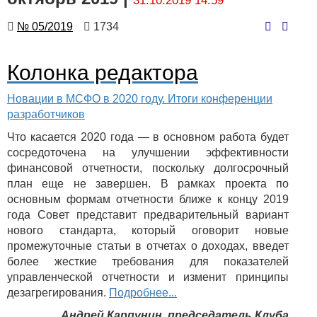
31.10.2019 14:59
Номер
Количество
№ 05/2019
1734
просмотров
Колонка редактора
Новации в МСФО в 2020 году. Итоги конференции
разработчиков
Что касается 2020 года — в основном работа будет
сосредоточена на улучшении эффективности
финансовой отчетности, поскольку долгосрочный
план еще не завершен. В рамках проекта по
основным формам отчетности ближе к концу 2019
года Совет представит предварительный вариант
нового стандарта, который оговорит новые
промежуточные статьи в отчетах о доходах, введет
более жесткие требования для показателей
управленческой отчетности и изменит принципы
дезагрегирования.
Подробнее...
Андрей Карпунин, председатель Клуба