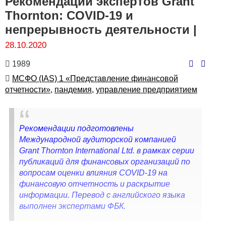
Рекомендации экспертов Grant
Thornton: COVID-19 и
непрерывность деятельности |
28.10.2020
Количество
1989
просмотров
Автор
МСФО (IAS) 1 «Представление финансовой
отчетности»,
пандемия,
управление предприятием
Рекомендации подготовлены
Международной аудиторской компанией
Grant Thornton International Ltd. в рамках серии
публикаций для финансовых организаций по
вопросам оценки влияния COVID-19 на
финансовую отчетность и раскрытие
информации. Перевод с английского языка
выполнен экспертами ФБК.