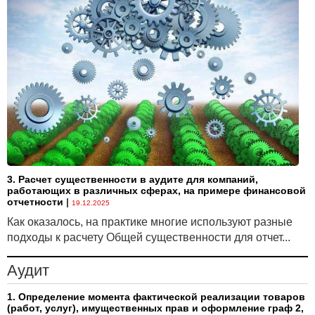
продолжать свою деятельность включая:
...
КОНФЛИКТ МЕЖДУ СТАНДАРТАМИ
БУХГАЛТЕРСКОГО УЧЕТА И АУДИТА
...
НАИЛУЧШАЯ ПРАКТИКА
...
С текстом Рекомендаций на английском языке вы можете
ознакомиться на
сайте Международной аудиторской компании
Grant Thornton
3. Расчет существенности в аудите для компаний,
работающих в различных сферах, на примере финансовой
International Ltd
.
отчетности
|
19.12.2025
Подробнее читайте в статье.
Как оказалось, на практике многие используют разные
подходы к расчету Общей существенности для отчет...
Аудит
1. Определение момента фактической реализации товаров
(работ, услуг), имущественных прав и оформление граф 2,