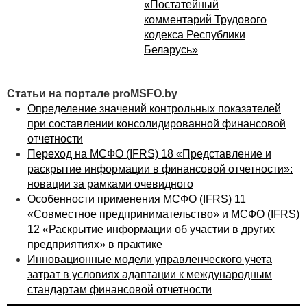
«Постатейный
§ Признание расходов, связанных с изменением
комментарий Трудового
климата, в качестве нематериальных активов
кодекса Республики
(МСФО
(IAS) 38
«Нематериальные активы»).
Беларусь»
Опубликованы 3 мартовских решения КРМФО
На совещании КРМФО в марте 2025 года были
Статьи на портале proMSFO.by
окончательно согласованы и переданы на
Определение значений контрольных показателей
рассмотрение Совету по МСФО (IASB) решения по
при составлении консолидированной финансовой
следующим вопросам:
отчетности
§ Гарантии по обязательствам других компаний;
Переход на МСФО (IFRS) 18 «Представление и
раскрытие информации в финансовой отчетности»:
§ Признание выручки от образовательных услуг
новации за рамками очевидного
(МСФО
(IFRS) 15
«Выручка по договорам
Особенности применения МСФО (IFRS) 11
с покупателями»);
«Совместное предпринимательство» и МСФО (IFRS)
§ Признание расходов, связанных с изменением
12 «Раскрытие информации об участии в других
климата, в качестве нематериальных активов
предприятиях» в практике
(МСФО
(IAS) 38
«Нематериальные активы»).
Инновационные модели управленческого учета
затрат в условиях адаптации к международным
Эти решения были одобрены Советом по МСФО
стандартам финансовой отчетности
в соответствии с Руководством по процедуре