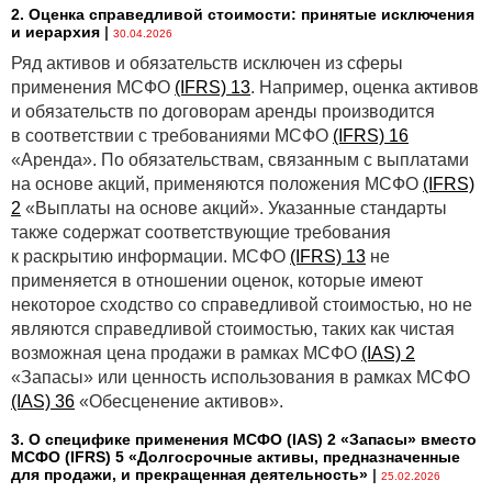
2. Оценка справедливой стоимости: принятые исключения
и иерархия
|
30.04.2026
Ряд активов и обязательств исключен из сферы
применения МСФО
(IFRS) 13
. Например, оценка активов
и обязательств по договорам аренды производится
в соответствии с требованиями МСФО
(IFRS) 16
«Аренда». По обязательствам, связанным с выплатами
на основе акций, применяются положения МСФО
(IFRS)
2
«Выплаты на основе акций». Указанные стандарты
также содержат соответствующие требования
к раскрытию информации. МСФО
(IFRS) 13
не
применяется в отношении оценок, которые имеют
некоторое сходство со справедливой стоимостью, но не
являются справедливой стоимостью, таких как чистая
возможная цена продажи в рамках МСФО
(IAS) 2
«Запасы» или ценность использования в рамках МСФО
(IAS) 36
«Обесценение активов».
3. О специфике применения МСФО (IАS) 2 «Запасы» вместо
МСФО (IFRS) 5 «Долгосрочные активы, предназначенные
для продажи, и прекращенная деятельность»
|
25.02.2026