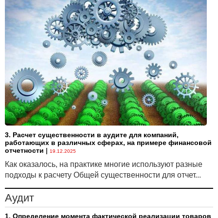
EFRAG заключила, что этот стандарт соответствует
техническим критериям для одобрения, не
противоречит принципу достоверного
представления и его принятие послужит
общественному благу.
3. Расчет существенности в аудите для компаний,
работающих в различных сферах, на примере финансовой
отчетности
|
19.12.2025
Как оказалось, на практике многие используют разные
подходы к расчету Общей существенности для отчет...
Аудит
1. Определение момента фактической реализации товаров