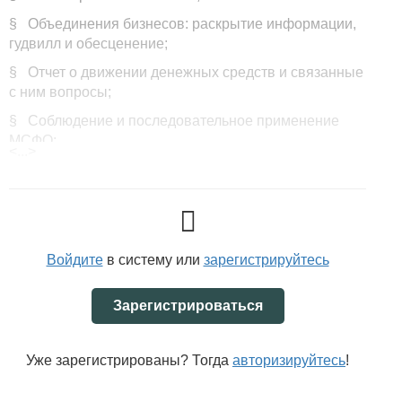
§ Объединения бизнесов: раскрытие информации,
гудвилл и обесценение;
§ Отчет о движении денежных средств и связанные
с ним вопросы;
§ Соблюдение и последовательное применение
МСФО;
<...>
§ Перевод в гиперинфляционную валюту
представления (МСФО
(IAS) 21
);
§ Связанные с климатом и прочие
неопределенности в финансовой отчетности.
Войдите
в систему или
зарегистрируйтесь
Фонд МСФО опубликовал текст изменений
МСФО для МСП
Зарегистрироваться
Фонд МСФО опубликовал обучающий материал,
наглядно отображающий все изменения, внесенные
в 3-е издание МСФО для МСП.
Уже зарегистрированы? Тогда
авторизируйтесь
!
Документ содержит полный текст нового стандарта