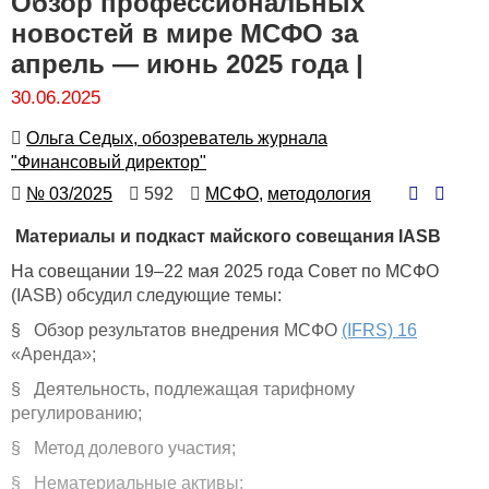
Обзор профессиональных
новостей в мире МСФО за
апрель — июнь 2025 года |
30.06.2025
Автор
Ольга Седых, обозреватель журнала
"Финансовый директор"
Номер
Количество
Автор
№ 03/2025
592
МСФО,
методология
просмотров
Материалы и подкаст майского совещания IASB
На совещании 19–22 мая 2025 года Совет по МСФО
(IASB) обсудил следующие темы:
§ Обзор результатов внедрения МСФО
(IFRS) 16
«Аренда»;
§ Деятельность, подлежащая тарифному
регулированию;
§ Метод долевого участия;
§ Нематериальные активы;