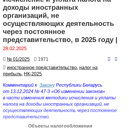
доходы иностранных
организаций, не
осуществляющих деятельность
через постоянное
представительство, в 2025 году |
28.02.2025
Номер
Количество
№ 01/2025
1971
просмотров
Автор
иностранное представительство,
налог на
прибыль,
НК-2025
Комментарий к
Закону
Республики Беларусь
от 13.12.2024 № 47-З «Об изменении законов»
в части изменения методики исчисления и уплаты
налога на доходы иностранных организаций, не
осуществляющих деятельность через постоянное
представительство.
Объекты налогообложения