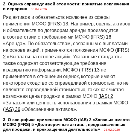
2. Оценка справедливой стоимости: принятые исключения
выделение его во внутренней отчетности.
и иерархия
|
30.04.2026
Критики управленческого подхода, реализованного
Ряд активов и обязательств исключен из сферы
в МСФО
(IFRS) 8
, акцентируют свое внимание на
применения МСФО
(IFRS) 13
. Например, оценка активов
том, что субъективные критерии выделения
и обязательств по договорам аренды производится
операционного сегмента предоставляют менеджеру
в соответствии с требованиями МСФО
(IFRS) 16
слишком большую свободу маневра для сокрытия
«Аренда». По обязательствам, связанным с выплатами
информации от собственника. Это в большей мере
на основе акций, применяются положения МСФО
(IFRS)
относится к континентальному типу корпоративного
2
«Выплаты на основе акций». Указанные стандарты
управления, который институционально слабее
также содержат соответствующие требования
контролирует менеджеров, чем американская
к раскрытию информации. МСФО
(IFRS) 13
не
система корпоративного управления.
применяется в отношении оценок, которые имеют
некоторое сходство со справедливой стоимостью, но не
...
являются справедливой стоимостью, таких как чистая
Подробнее читайте в статье.
возможная цена продажи в рамках МСФО
(IAS) 2
«Запасы» или ценность использования в рамках МСФО
(IAS) 36
«Обесценение активов».
3. О специфике применения МСФО (IАS) 2 «Запасы» вместо
МСФО (IFRS) 5 «Долгосрочные активы, предназначенные
для продажи, и прекращенная деятельность»
|
25.02.2026