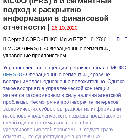
МСФО (IFRS) 8 и сегментный
подход к раскрытию
информации в финансовой
отчетности |
28.10.2020
Автор
Количество
Сергей СОРОЧЕНКО, Илья БЕРГ
2786
просмотров
Автор
МСФО (IFRS) 8 «Операционные сегменты»,
управление предприятием
Управленческая концепция, реализованная в МСФО
(IFRS) 8
«Операционные сегменты», сразу не
воспринималась однозначно положительно. Однако
такое восприятие управленческой концепции
является закономерным в силу наличия агентской
проблемы. Несмотря на противоречие интересов
экономических субъектов, раскрытие информации
на основе управленческого подхода представляет
собой один из оптимальных способов
урегулирования этой проблемы. Следует сразу
отметить, что существующие в различных