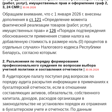
(работ, услуг), имущественных прав и оформление граф 2,
операционные решения;
3, 24 CMR
|
30.06.2026
требование МСФО
(IFRS) 8
о наличии по
Обращаем внимание, что с 1 января 2026 г. внесены
сегменту обособленной финансовой
дополнения в
ст. 121
«Определение момента
информации представляется не корректным,
фактической реализации товаров (работ, услуг),
в связи с тем что принятие высшим
имущественных прав» и
126
«Порядок подтверждения
руководством решений о распределении
обоснованности применения ставки налога на
ресурсов между сегментами и оценке их
добавленную стоимость в размере ноль (0) процентов в
деятельности уже подразумевает использование
отдельных случаях» Налогового кодекса Республики
определенных сведений именно в разрезе
Беларусь, согласно которым:
сегментов. Если какие-либо данные по
отдельным сегментам отсутствуют,
2. Разъяснения по порядку формирования
профессионального суждения по вопросам выбора
целесообразно их подготовить для целей
учетной политики и составления отчетности
|
30.06.2026
финансовой отчетности, что, по мнению автора,
В Аудиторскую палату поступил ряд вопросов по
только благотворно повлияет на управленческий
порядку аудита раскрытия информации в примечаниях к
учет предприятия, или сделать соответствующее
бухгалтерской отчетности, если в отношении
раскрытие в сегментной отчетности об
составляющих активов, обязательств, собственного
отсутствии финансовой информации и сообщить
капитала, доходов, расходов организации в
пользователям, на основе каких сведений
законодательстве не установлен порядок их отражения
управляющие принимают решения. Необходимо
в бухгалтерском учете и отчетности. По данным
отметить, что полный отказ МСФО
(IFRS) 8
от