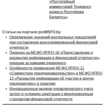
«Постатейный
анализируются ОЛПОР;
комментарий Трудового
в отношении которого имеется обособленная
кодекса Республики
финансовая информация.
Беларусь»
Кстати, МСФО
(IFRS) 8
не требует, чтобы сегментная
отчетность составлялась на тех же учетных
Статьи на портале proMSFO.by
принципах, как финансовая отчетность. Она должна
Определение значений контрольных показателей
составляться на принципах внутренней отчетности.
при составлении консолидированной финансовой
отчетности
Сегментами могут быть не только отдельные
Переход на МСФО (IFRS) 18 «Представление и
структурные подразделения организации,
раскрытие информации в финансовой отчетности»:
выделенные или не выделенные на отдельный
новации за рамками очевидного
баланс и не имеющие юридической
Особенности применения МСФО (IFRS) 11
самостоятельности, но и конкретные рабочие места.
«Совместное предпринимательство» и МСФО (IFRS)
Это дает возможность организации увязать каждый
12 «Раскрытие информации об участии в других
протекающий в ней процесс с конкретным
предприятиях» в практике
сотрудником, который за этот процесс отвечает.
Инновационные модели управленческого учета
Данное определение отличается от того, которое
затрат в условиях адаптации к международным
применяется в МСФО, и является не совсем точным,
стандартам финансовой отчетности
так как выделяет конкретные рабочие места,