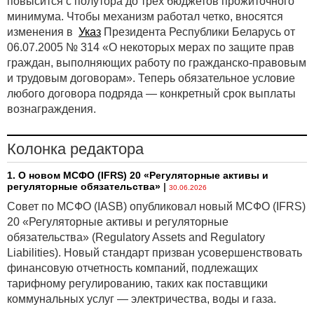
повысится с полутора до трех бюджетов прожиточного
...
минимума. Чтобы механизм работал четко, вносятся
изменения в
Указ
Президента Республики Беларусь от
ОПРОВЕРЖЕНИЕ КРИТИКИ УПРАВЛЕНЧЕСКОГО
ПОДХОДА
06.07.2005 № 314 «О некоторых мерах по защите прав
Разработчики МСФО
(IFRS) 8
считают, что термин
граждан, выполняющих работу по гражданско-правовым
«ответственное лицо, принимающее операционные
и трудовым договорам». Теперь обязательное условие
решения» трактуется однозначно, если понимать
любого договора подряда — конкретный срок выплаты
под таким лицом функцию, а не индивида.
вознаграждения.
Анализ исследований, проводившихся относительно
стандарта US GAAP SFAS 131, показывает, что
Колонка редактора
у менеджера есть возможность скрывать негативную
информацию о сегменте, поскольку он сам
1. О новом МСФО (IFRS) 20 «Регуляторные активы и
регуляторные обязательства»
|
определяет сегмент, но пользуется этой
30.06.2026
возможностью только в условиях неконкурентной
Совет по МСФО (IASB) опубликовал новый МСФО (IFRS)
экономики.
20 «Регуляторные активы и регуляторные
обязательства» (Regulatory Assets and Regulatory
...
Liabilities). Новый стандарт призван усовершенствовать
Управленческий подход, реализованный в МСФО
финансовую отчетность компаний, подлежащих
(IFRS) 8
, проявляется в определении операционного
тарифному регулированию, таких как поставщики
сегмента, важнейшим критерием выделения
коммунальных услуг — электричества, воды и газа.
которого во внешней отчетности является