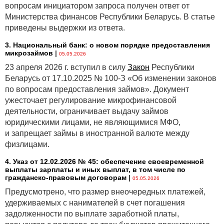
вопросам инициатором запроса получен ответ от
подхода, использованного в МСФО (IAS) 14,
Министерства финансов Республики Беларусь. В статье
когда многие предприятия были вынуждены
приведены выдержки из ответа.
собирать отсутствующие у них данные для
формирования сегментной отчетности,
3. Национальный банк: о новом порядке предоставления
целесообразно заменить на предложенный
микрозаймов
|
05.05.2026
более гибкий вариант. Он будет нацеливать
23 апреля 2026 г. вступил в силу
Закон
Республики
компанию на необходимость ведения полного
Беларусь от 17.10.2025 № 100-З «Об изменении законов
управленческого учета.
по вопросам предоставления займов». Документ
КРИТИКА УПРАВЛЕНЧЕСКОГО ПОДХОДА,
ужесточает регулирование микрофинансовой
РЕАЛИЗОВАННОГО В МСФО
(IFRS) 8
деятельности, ограничивает выдачу займов
У критиков определения сегментов на основе
юридическими лицами, не являющимися МФО,
управленческого подхода возникают обычно две
и запрещает займы в иностранной валюте между
претензии к его применению, первая из которых
физлицами.
состоит в том, что отказ в МСФО
(IFRS) 8
выделять
географические сегменты является неоправданным,
4. Указ от 12.02.2026 № 45: обеспечение своевременной
выплаты зарплаты и иных выплат, в том числе по
а вторая — косвенно связана с первой. Удаление
гражданско-правовым договорам
|
05.05.2026
объективных критериев выделения сегмента, в том
Предусмотрено, что размер внеочередных платежей,
числе и географических, предоставляет менеджеру
удерживаемых с нанимателей в счет погашения
слишком большую свободу маневра для сокрытия
задолженности по выплате заработной платы,
информации от собственника.