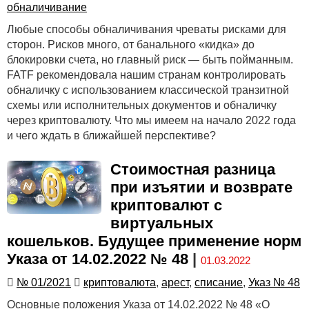
обналичивание
Любые способы обналичивания чреваты рисками для
сторон. Рисков много, от банального «кидка» до
блокировки счета, но главный риск — быть пойманным.
FATF рекомендовала нашим странам контролировать
обналичку с использованием классической транзитной
схемы или исполнительных документов и обналичку
через криптовалюту. Что мы имеем на начало 2022 года
и чего ждать в ближайшей перспективе?
Стоимостная разница
при изъятии и возврате
криптовалют с
виртуальных
кошельков. Будущее применение норм
Указа от 14.02.2022 № 48
|
01.03.2022
№ 01/2021
криптовалюта
,
арест
,
списание
,
Указ № 48
Основные положения Указа от 14.02.2022 № 48 «О