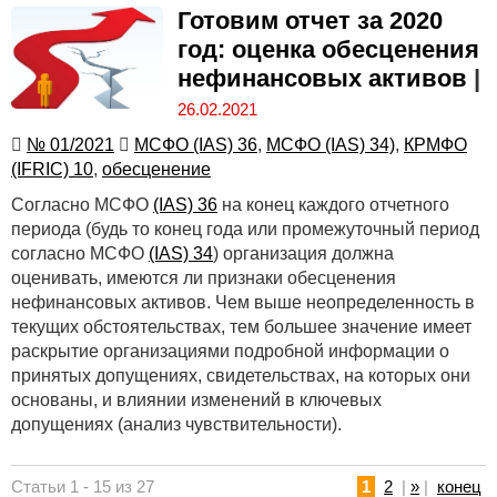
Готовим отчет за 2020
год: оценка обесценения
нефинансовых активов
|
26.02.2021
№ 01/2021
МСФО (IAS) 36
,
МСФО (IAS) 34)
,
КРМФО
(IFRIC) 10
,
обесценение
Согласно МСФО
(IAS) 36
на конец каждого отчетного
периода (будь то конец года или промежуточный период
согласно МСФО
(IAS) 34
) организация должна
оценивать, имеются ли признаки обесценения
нефинансовых активов. Чем выше неопределенность в
текущих обстоятельствах, тем большее значение имеет
раскрытие организациями подробной информации о
принятых допущениях, свидетельствах, на которых они
основаны, и влиянии изменений в ключевых
допущениях (анализ чувствительности).
Статьи 1 - 15 из 27
1
2
|
»
|
конец