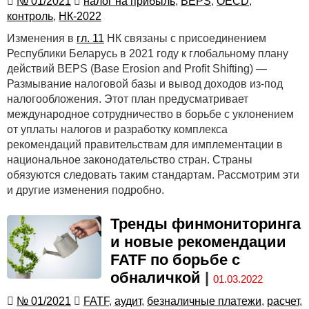
№ 01/2021
налог на прибыль
,
BEPS
,
OECD
,
контроль
,
НК-2022
Изменения в
гл. 11
НК связаны с присоединением
Республики Беларусь в 2021 году к глобальному плану
действий BEPS (Base Erosion and Profit Shifting) —
Размывание налоговой базы и вывод доходов из-под
налогообложения. Этот план предусматривает
международное сотрудничество в борьбе с уклонением
от уплаты налогов и разработку комплекса
рекомендаций правительствам для имплементации в
национальное законодательство стран. Страны
обязуются следовать таким стандартам. Рассмотрим эти
и другие изменения подробно.
Тренды финмониторинга
и новые рекомендации
FATF по борьбе с
обналичкой
|
01.03.2022
№ 01/2021
FATF
,
аудит
,
безналичные платежи
,
расчет
,