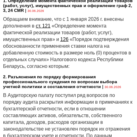
1. Определение момента фактической реализации товаров
Также в отношении классификации финансовых
(работ, услуг), имущественных прав и оформление граф 2,
активов был уточнен подход к SPPI тесту
3, 24 CMR
|
30.06.2026
в отношении финансовых активов без права
Обращаем внимание, что с 1 января 2026 г. внесены
регресса и инвестиций в связанные договором
дополнения в
ст. 121
«Определение момента
инструменты.
фактической реализации товаров (работ, услуг),
имущественных прав» и
126
«Порядок подтверждения
Кроме этого, были внесены поправки к МСФО
(IFRS)
обоснованности применения ставки налога на
7
, согласно которым организации должны
добавленную стоимость в размере ноль (0) процентов в
раскрывать следующую дополнительную
отдельных случаях» Налогового кодекса Республики
информацию в отношении инвестиций в долевые
Беларусь, согласно которым:
инструменты, оцениваемых по справедливой
стоимости через прочий совокупный доход:
2. Разъяснения по порядку формирования
профессионального суждения по вопросам выбора
§ совокупную справедливую стоимость всех
учетной политики и составления отчетности
|
30.06.2026
инвестиций (ранее — каждой инвестиции) в долевые
В Аудиторскую палату поступил ряд вопросов по
инструменты на конец отчетного периода (I
FRS
порядку аудита раскрытия информации в примечаниях к
7
.11A(c));
бухгалтерской отчетности, если в отношении
§ увеличение или уменьшение справедливой
составляющих активов, обязательств, собственного
стоимости в течение отчетного периода,
капитала, доходов, расходов организации в
признаваемой в составе прочего совокупного
законодательстве не установлен порядок их отражения
дохода, с отдельным представлением суммы такого
в бухгалтерском учете и отчетности. По данным