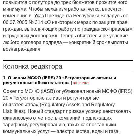
повысится с полутора до трех бюджетов прожиточного
инструменты, переоценка которых отражается
минимума. Чтобы механизм работал четко, вносятся
в составе прочего совокупного дохода.
изменения в
Указ
Президента Республики Беларусь от
06.07.2005 № 314 «О некоторых мерах по защите прав
1
граждан, выполняющих работу по гражданско-правовым
IFRS 9. B3.3.8–B3.3.10.
и трудовым договорам». Теперь обязательное условие
2
IFRS 9. B4.1.7A, B4.1.8A, B4.1.10, B4.1.10A, B4.1.13–B4.1.17.
любого договора подряда — конкретный срок выплаты
3
вознаграждения.
IFRS 7. 11A–11B, 20B–20D.
Колонка редактора
1. О новом МСФО (IFRS) 20 «Регуляторные активы и
регуляторные обязательства»
|
30.06.2026
Совет по МСФО (IASB) опубликовал новый МСФО (IFRS)
20 «Регуляторные активы и регуляторные
обязательства» (Regulatory Assets and Regulatory
Liabilities). Новый стандарт призван усовершенствовать
финансовую отчетность компаний, подлежащих
тарифному регулированию, таких как поставщики
коммунальных услуг — электричества, воды и газа.