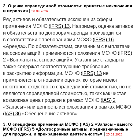
2. Оценка справедливой стоимости: принятые исключения
и иерархия
|
30.04.2026
Ряд активов и обязательств исключен из сферы
применения МСФО
(IFRS) 13
. Например, оценка активов
и обязательств по договорам аренды производится
в соответствии с требованиями МСФО
(IFRS) 16
«Аренда». По обязательствам, связанным с выплатами
на основе акций, применяются положения МСФО
(IFRS)
2
«Выплаты на основе акций». Указанные стандарты
также содержат соответствующие требования
к раскрытию информации. МСФО
(IFRS) 13
не
применяется в отношении оценок, которые имеют
некоторое сходство со справедливой стоимостью, но не
являются справедливой стоимостью, таких как чистая
возможная цена продажи в рамках МСФО
(IAS) 2
«Запасы» или ценность использования в рамках МСФО
(IAS) 36
«Обесценение активов».
3. О специфике применения МСФО (IАS) 2 «Запасы» вместо
МСФО (IFRS) 5 «Долгосрочные активы, предназначенные
для продажи, и прекращенная деятельность»
|
25.02.2026