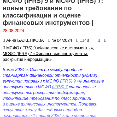
МСФО (IFRS) 9 и МСФО (IFRS) 7:
новые требования по
классификации и оценке
финансовых инструментов |
28.08.2024
Автор
Номер
Количество
Анна БАЖЕНКОВА
№ 04/2024
1148
просмотров
Автор
МСФО (IFRS) 9 «Финансовые инструменты»,
МСФО (IFRS) 7 «Финансовые инструменты:
раскрытие информации»
В мае 2024 г. Совет по международным
стандартам финансовой отчетности (IASB®)
выпустил поправки к МСФО
(IFRS) 9
«Финансовые
инструменты» и МСФО
(IFRS) 7
«Финансовые
инструменты: раскрытие информации»,
уточняющие требования по классификации
и оценке финансовых инструментов. Поправки
вступают в силу для годовых периодов,
начинающихся 1 января 2026 г. или после этой