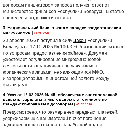
изменения в отношении инвестиций, признание
вопросам инициатором запроса получен ответ от
которых было прекращено в течение отчетного
Министерства финансов Республики Беларусь. В статье
периода, и суммы увеличения или уменьшения
приведены выдержки из ответа.
справедливой стоимости, относящейся
3. Национальный банк: о новом порядке предоставления
к инвестициям, удерживаемым на конец отчетного
микрозаймов
|
05.05.2026
периода (
IFRS 7
.11A(f)).
23 апреля 2026 г. вступил в силу
Закон
Республики
Вышеописанные поправки будут особо интересны
Беларусь от 17.10.2025 № 100-З «Об изменении законов
компаниям, у которых есть финансовые активы
по вопросам предоставления займов». Документ
с ESG характеристиками, в отношении которых
ужесточает регулирование микрофинансовой
требования SPPI могут не соблюдаться и которые
деятельности, ограничивает выдачу займов
в таком случае необходимо учитывать по
юридическими лицами, не являющимися МФО,
справедливой стоимости. Также организации,
и запрещает займы в иностранной валюте между
которые регулярно совершают оплаты
физлицами.
с использованием систем электронных платежей,
могут принять во внимание данные поправки
4. Указ от 12.02.2026 № 45: обеспечение своевременной
выплаты зарплаты и иных выплат, в том числе по
и уточнить учетную политику в части прекращения
гражданско-правовым договорам
|
05.05.2026
признания финансовых обязательств. Также
Предусмотрено, что размер внеочередных платежей,
поправки будут полезны пользователям финансовой
удерживаемых с нанимателей в счет погашения
отчетности, которым требуется оценивать
задолженности по выплате заработной платы,
результативность инвестиций в долевые