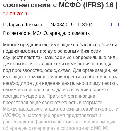
соответствии с МСФО (IFRS) 16 |
27.06.2019
Автор
Номер
Количество
Лариса Шехман
№ 03/2019
3104
просмотров
Автор
отчетность,
МСФО,
аренда,
стоимость
Многие предприятия, имеющие на балансе объекты
недвижимости, наряду с основным бизнесом
осуществляют так называемые непрофильные виды
деятельности — сдают свои помещения в аренду
под производство, офис, склад. Для организаций, не
имеющих возможности приобрести в собственность
необходимое для ведения деятельности имущество,
одним из способов выхода из ситуации является
аренда имущества. При этом организации,
представляющие свою отчетность в формате
Международных стандартов финансовой отчетности
(МСФО), в настоящее время представляют и
раскрывают в финансовой отчетности информацию
об арендных операциях в соответствии с МСФО