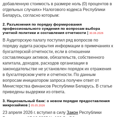
Необходимо рассматривать все факторы, имеющие
добавленную стоимость в размере ноль (0) процентов в
отношение к аренде.
отдельных случаях» Налогового кодекса Республики
...
Беларусь, согласно которым:
Продолжение читайте в статье.
2. Разъяснения по порядку формирования
профессионального суждения по вопросам выбора
учетной политики и составления отчетности
|
30.06.2026
В Аудиторскую палату поступил ряд вопросов по
порядку аудита раскрытия информации в примечаниях к
бухгалтерской отчетности, если в отношении
составляющих активов, обязательств, собственного
капитала, доходов, расходов организации в
законодательстве не установлен порядок их отражения
в бухгалтерском учете и отчетности. По данным
вопросам инициатором запроса получен ответ от
Министерства финансов Республики Беларусь. В статье
приведены выдержки из ответа.
3. Национальный банк: о новом порядке предоставления
микрозаймов
|
05.05.2026
23 апреля 2026 г. вступил в силу
Закон
Республики