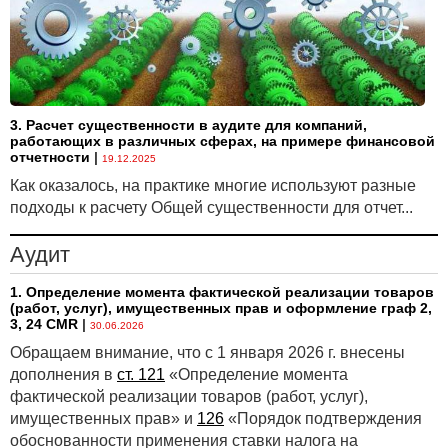
включает определенный неотменяемый период
действия договора, а также все последующие
периоды, на которые арендатор может по своему
выбору продлить аренду актива, и на момент
заключения соглашения имеется обоснованная
3. Расчет существенности в аудите для компаний,
уверенность в том, что арендатор воспользуется
работающих в различных сферах, на примере финансовой
этим правом.
отчетности
|
19.12.2025
Что касается экономического срока службы
Как оказалось, на практике многие используют разные
арендуемого актива, то это период, на протяжении
подходы к расчету Общей существенности для отчет...
которого данный актив может быть годным к
использованию. В международных стандартах нет
Аудит
определения «основной части» срока экономической
1. Определение момента фактической реализации товаров
службы актива. На практике компании
(работ, услуг), имущественных прав и оформление граф 2,
ориентируются на указания ГААП США по учету
3, 24 CMR
|
30.06.2026
договоров аренды. В соответствии с ГААП США
Обращаем внимание, что с 1 января 2026 г. внесены
пороговое значение «основной части» составляет
дополнения в
ст. 121
«Определение момента
75% от срока экономической службы актива. Однако
фактической реализации товаров (работ, услуг),
данный количественный показатель нельзя
имущественных прав» и
126
«Порядок подтверждения
применять в качестве определяющего фактора.
обоснованности применения ставки налога на