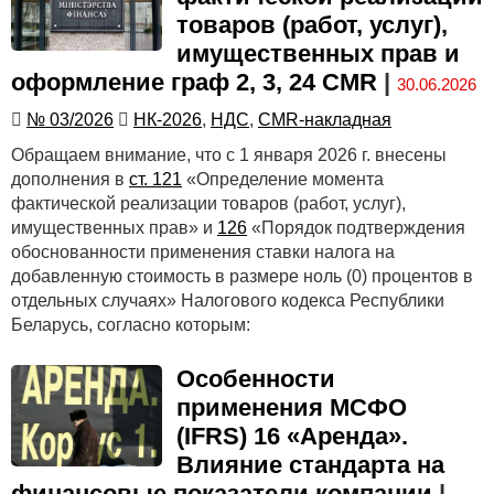
товаров (работ, услуг),
имущественных прав и
оформление граф 2, 3, 24 CMR
|
30.06.2026
№ 03/2026
НК-2026
,
НДС
,
CMR-накладная
Обращаем внимание, что с 1 января 2026 г. внесены
дополнения в
ст. 121
«Определение момента
фактической реализации товаров (работ, услуг),
имущественных прав» и
126
«Порядок подтверждения
обоснованности применения ставки налога на
добавленную стоимость в размере ноль (0) процентов в
отдельных случаях» Налогового кодекса Республики
Беларусь, согласно которым:
Особенности
применения МСФО
(IFRS) 16 «Аренда».
Влияние стандарта на
финансовые показатели компании
|