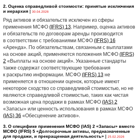
2. Оценка справедливой стоимости: принятые исключения
и иерархия
|
30.04.2026
Ряд активов и обязательств исключен из сферы
применения МСФО
(IFRS) 13
. Например, оценка активов
и обязательств по договорам аренды производится
в соответствии с требованиями МСФО
(IFRS) 16
«Аренда». По обязательствам, связанным с выплатами
на основе акций, применяются положения МСФО
(IFRS)
2
«Выплаты на основе акций». Указанные стандарты
также содержат соответствующие требования
к раскрытию информации. МСФО
(IFRS) 13
не
применяется в отношении оценок, которые имеют
некоторое сходство со справедливой стоимостью, но не
являются справедливой стоимостью, таких как чистая
возможная цена продажи в рамках МСФО
(IAS) 2
«Запасы» или ценность использования в рамках МСФО
(IAS) 36
«Обесценение активов».
3. О специфике применения МСФО (IАS) 2 «Запасы» вместо
МСФО (IFRS) 5 «Долгосрочные активы, предназначенные
для продажи, и прекращенная деятельность»
|
25.02.2026