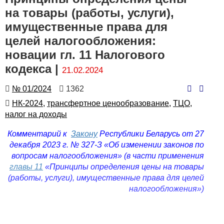
на товары (работы, услуги),
имущественные права для
целей налогообложения:
новации гл. 11 Налогового
кодекса |
21.02.2024
Номер
Количество
№ 01/2024
1362
просмотров
Автор
НК-2024,
трансфертное ценообразование,
ТЦО,
налог на доходы
Комментарий к
Закону
Республики Беларусь от 27
декабря 2023 г. № 327-З «Об изменении законов по
вопросам налогообложения» (в части применения
главы 11
«Принципы определения цены на товары
(работы, услуги), имущественные права для целей
налогообложения»)