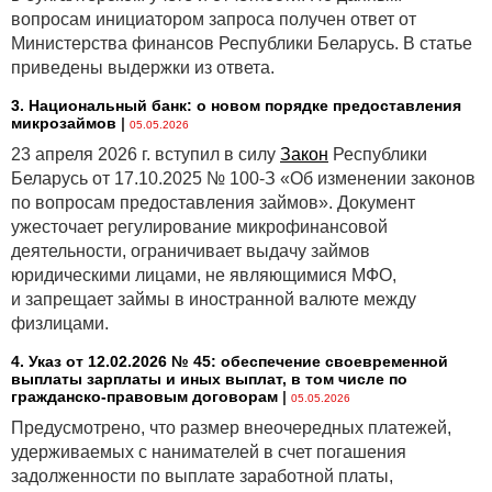
и оценочных
может н
вопросам инициатором запроса получен ответ от
обязательств)
«финанс
Министерства финансов Республики Беларусь. В статье
приведены выдержки из ответа.
В случа
показат
3. Национальный банк: о новом порядке предоставления
микрозаймов
|
отдельн
05.05.2026
ОФП и в
23 апреля 2026 г. вступил в силу
Закон
Республики
некотор
Беларусь от 17.10.2025 № 100-З «Об изменении законов
сумм, с
по вопросам предоставления займов». Документ
данный 
ужесточает регулирование микрофинансовой
в агрег
деятельности, ограничивает выдачу займов
статью 
юридическими лицами, не являющимися МФО,
долгоср
и запрещает займы в иностранной валюте между
обязате
физлицами.
объеди
4. Указ от 12.02.2026 № 45: обеспечение своевременной
долгоср
выплаты зарплаты и иных выплат, в том числе по
финанс
гражданско-правовым договорам
|
05.05.2026
и долго
Предусмотрено, что размер внеочередных платежей,
нефина
удерживаемых с нанимателей в счет погашения
обязате
задолженности по выплате заработной платы,
показат