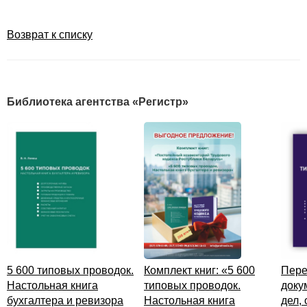
средств)
данный 
в агрег
Возврат к списку
статью 
оборотн
объеди
краткос
финанс
Библиотека агентства «Регистр»
и кратк
нефина
активы,
не прив
в уведо
Однако 
случае 
статьи 
оборотн
на фин
и нефи
5 600 типовых проводок.
Комплект книг: «5 600
Пере
активы 
Настольная книга
типовых проводок.
доку
в приме
бухгалтера и ревизора
Настольная книга
дел,