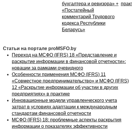
значени
бухгалтера и ревизора» +
прак
определ
«Постатейный
основан
комментарий Трудового
примеча
кодекса Республики
Беларусь»
Если ст
предста
степени
Статьи на портале proMSFO.by
и показа
Переход на МСФО (IFRS) 18 «Представление и
предста
раскрытие информации в финансовой отчетности»:
отдельн
новации за рамками очевидного
то знач
Особенности применения МСФО (IFRS) 11
показат
«Совместное предпринимательство» и МСФО (IFRS)
определ
12 «Раскрытие информации об участии в других
основан
предприятиях» в практике
информ
Инновационные модели управленческого учета
раскрыт
затрат в условиях адаптации к международным
в приме
стандартам финансовой отчетности
согласн
МСФО (IFRS) 18: проблемные аспекты раскрытия
«а» пун
информации о показателях эффективности
(IAS) 1
(