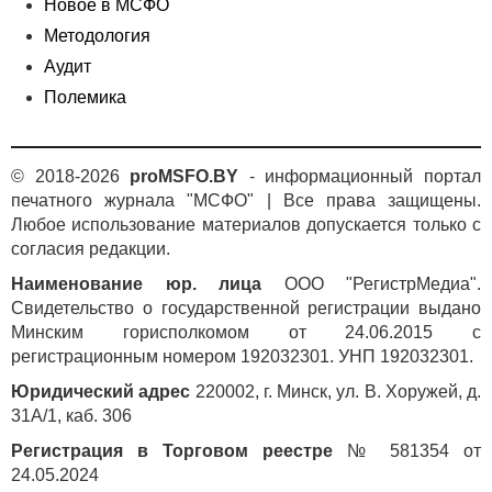
приводи
Новое в МСФО
в уведо
Методология
Однако 
Аудит
случае 
Полемика
статьи 
краткос
обязате
финанс
© 2018-2026
proMSFO.BY
- информационный портал
и нефи
печатного журнала "МСФО" | Все права защищены.
активы 
Любое использование материалов допускается только с
в приме
согласия редакции.
значени
Наименование юр. лица
ООО "РегистрМедиа".
определ
Свидетельство о государственной регистрации выдано
основан
Минским горисполкомом от 24.06.2015 с
примеча
регистрационным номером 192032301. УНП 192032301.
Если ст
Юридический адрес
220002, г. Минск, ул. В. Хоружей, д.
предста
31А/1, каб. 306
степени
и показа
Регистрация в Торговом реестре
№ 581354 от
предста
24.05.2024