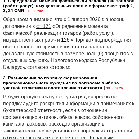
1. Определение момента фактической реализации товаров
в приме
(работ, услуг), имущественных прав и оформление граф 2,
активы
3, 24 CMR
|
30.06.2026
и обяза
Обращаем внимание, что с 1 января 2026 г. внесены
предста
дополнения в
ст. 121
«Определение момента
срокам 
фактической реализации товаров (работ, услуг),
имущественных прав» и
126
«Порядок подтверждения
4
Показатель
МСФО
(IAS) 1
,
Показат
обоснованности применения ставки налога на
капитала
предста
пункт 54,
добавленную стоимость в размере ноль (0) процентов в
правило
отдельных случаях» Налогового кодекса Республики
подпункты «q», «r»
итогом.
Беларусь, согласно которым:
5
Показатель
МСФО
(IAS) 1
,
Показат
2. Разъяснения по порядку формирования
долгосрочных
предста
профессионального суждения по вопросам выбора
пункт 54,
учетной политики и составления отчетности
|
финансовых
отдельн
30.06.2026
подпункт «m»,
обязательств (за
(не обя
В Аудиторскую палату поступил ряд вопросов по
исключением
с назва
порядку аудита раскрытия информации в примечаниях к
пункт 61,
показателей
указанн
бухгалтерской отчетности, если в отношении
подпункт «b»
торговой
1) либо
составляющих активов, обязательств, собственного
и прочей
собой с
капитала, доходов, расходов организации в
кредиторской
нескольк
законодательстве не установлен порядок их отражения
задолженности
названи
в бухгалтерском учете и отчетности. По данным