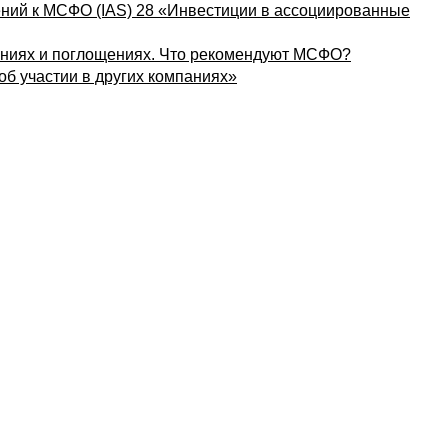
ений к МСФО (IAS) 28 «Инвестиции в ассоциированные
ияниях и поглощениях. Что рекомендуют МСФО?
б участии в других компаниях»