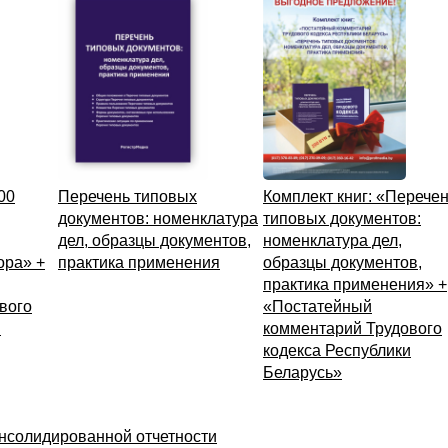
00
Перечень типовых
Комплект книг: «Перече
документов: номенклатура
типовых документов:
дел, образцы документов,
номенклатура дел,
ора» +
практика применения
образцы документов,
практика применения» +
вого
«Постатейный
и
комментарий Трудового
кодекса Республики
Беларусь»
нсолидированной отчетности