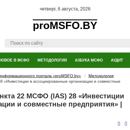
четверг, 6 августа, 2026
proMSFO.BY
НОВОЕ В МСФО
МЕТОДОЛОГИЯ
АЗБУКА МСФО
АУДИТ
 информационного портала «proMSFO.by»
Методология
8 «Инвестиции в ассоциированные организации и совместные
кта 22 МСФО (IAS) 28 «Инвестиции
ации и совместные предприятия» |
тво
ров