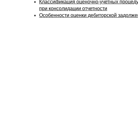
Классификация оценочно-учетных процед
при консолидации отчетности
Особенности оценки дебиторской задолже