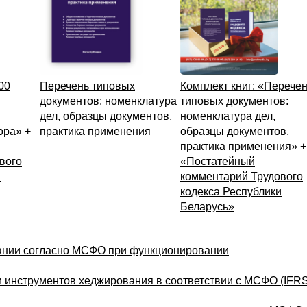
00
Перечень типовых
Комплект книг: «Перече
документов: номенклатура
типовых документов:
дел, образцы документов,
номенклатура дел,
ора» +
практика применения
образцы документов,
практика применения» +
вого
«Постатейный
и
комментарий Трудового
кодекса Республики
Беларусь»
ании согласно МСФО при функционировании
и инструментов хеджирования в соответствии с МСФО (IFRS