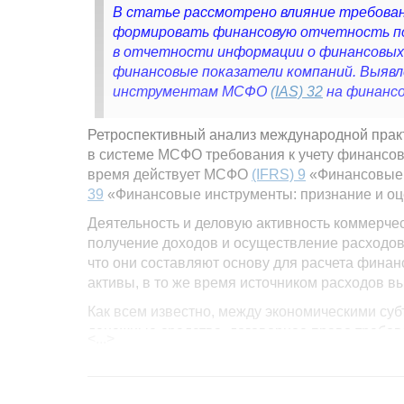
В статье рассмотрено влияние требован
формировать финансовую отчетность по
в отчетности информации о финансовы
финансовые показатели компаний. Выяв
инструментам МСФО
(IAS) 32
на финансо
Ретроспективный анализ международной практ
в системе МСФО требования к учету финансо
время действует МСФО
(IFRS) 9
«Финансовые 
39
«Финансовые инструменты: признание и оц
Деятельность и деловую активность коммерче
получение доходов и осуществление расходов.
что они составляют основу для расчета финан
активы, в то же время источником расходов в
Как всем известно, между экономическими су
денежные средства, договорное право требов
<...>
другой компании, договорное право на обмен
инструмент другой компании. Соответственно,
...