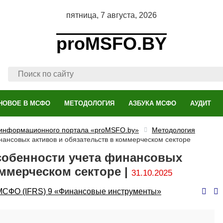
пятница, 7 августа, 2026
proMSFO.BY
НОВОЕ В МСФО
МЕТОДОЛОГИЯ
АЗБУКА МСФО
АУДИТ
 информационного портала «proMSFO.by»
Методология
ансовых активов и обязательств в коммерческом секторе
особенности учета финансовых
оммерческом секторе |
31.10.2025
тво
втор
МСФО (IFRS) 9 «Финансовые инструменты»
ров