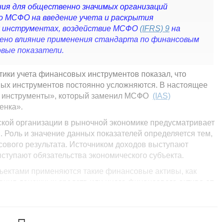
ия для общественно значимых организаций
 МСФО на введение учета и раскрытия
х инструментах, воздействие МСФО
(IFRS) 9
на
лено влияние применения стандарта по финансовым
вые показатели.
ики учета финансовых инструментов показал, что
вых инструментов постоянно усложняются. В настоящее
инструменты», который заменил МСФО
(IAS)
енка».
ской организации в рыночной экономике предусматривает
 Роль и значение данных показателей определяется тем,
сового результата. Источником доходов выступают
ыступают обязательства экономического субъекта.
бъектами применяются такие финансовые активы, как
ания денежных средств или иного финансового актива от
 финансовых инструментов с другой компанией, долевой
 как нам известно, возникают финансовые обязательства