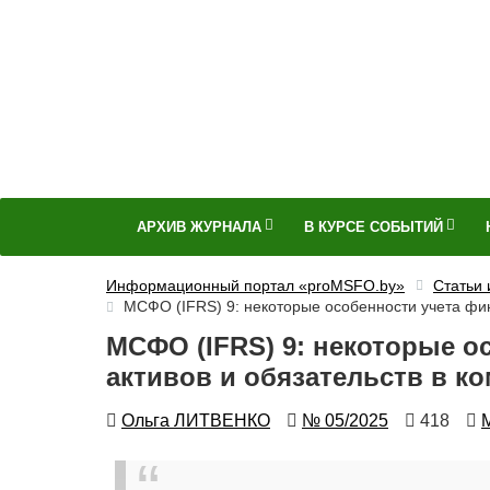
АРХИВ ЖУРНАЛА
В КУРСЕ СОБЫТИЙ
Информационный портал «proMSFO.by»
Статьи
МСФО (IFRS) 9: некоторые особенности учета фин
МСФО (IFRS) 9: некоторые 
активов и обязательств в к
Автор
Номер
Количес
А
Ольга ЛИТВЕНКО
№ 05/2025
418
просмот