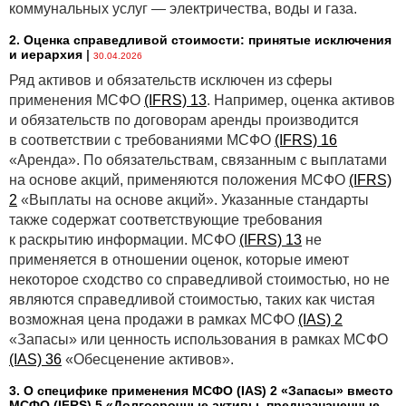
коммунальных услуг — электричества, воды и газа.
2. Оценка справедливой стоимости: принятые исключения
и иерархия
|
30.04.2026
Ряд активов и обязательств исключен из сферы
применения МСФО
(IFRS) 13
. Например, оценка активов
и обязательств по договорам аренды производится
в соответствии с требованиями МСФО
(IFRS) 16
«Аренда». По обязательствам, связанным с выплатами
на основе акций, применяются положения МСФО
(IFRS)
2
«Выплаты на основе акций». Указанные стандарты
также содержат соответствующие требования
к раскрытию информации. МСФО
(IFRS) 13
не
применяется в отношении оценок, которые имеют
некоторое сходство со справедливой стоимостью, но не
являются справедливой стоимостью, таких как чистая
возможная цена продажи в рамках МСФО
(IAS) 2
«Запасы» или ценность использования в рамках МСФО
(IAS) 36
«Обесценение активов».
3. О специфике применения МСФО (IАS) 2 «Запасы» вместо
МСФО (IFRS) 5 «Долгосрочные активы, предназначенные