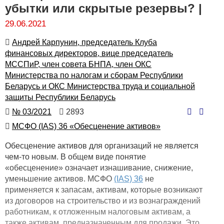
убытки или скрытые резервы? |
29.06.2021
Автор
Андрей Карпунин, председатель Клуба
финансовых директоров, вице председатель
МССПиР, член совета БНПА, член ОКС
Министерства по налогам и сборам Республики
Беларусь и ОКС Министерства труда и социальной
защиты Республики Беларусь
Номер
Количество
№ 03/2021
2893
просмотров
Автор
МСФО (IAS) 36 «Обесценение активов»
Обесценение активов для организаций не является
чем-то новым. В общем виде понятие
«обесценение» означает изнашивание, снижение,
уменьшение активов. МСФО
(IAS) 36
не
применяется к запасам, активам, которые возникают
из договоров на строительство и из вознаграждений
работникам, к отложенным налоговым активам, а
также активам, предназначенным для продажи. Это