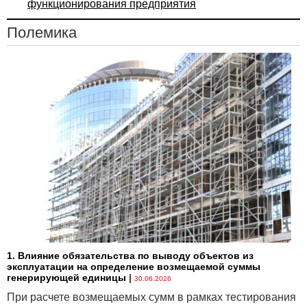
функционирования предприятия
позволяет создавать скрытые резервы, сознательно
занижать активы и доходы или преднамеренно
Полемика
завышать обязательства и расходы, поскольку
подобные действия способны привести к потере
таких качеств финансовой отчетности, как
нейтральность и надежность.
1. Влияние обязательства по выводу объектов из
эксплуатации на определение возмещаемой суммы
генерирующей единицы
|
30.06.2026
При расчете возмещаемых сумм в рамках тестирования