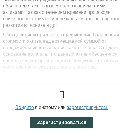
объясняется длительным пользованием этими
активами, так как с течением времени происходит
снижение их стоимости в результате прогрессивного
развития в технике и др.
Обесценением признается превышение балансовой
стоимости актива над возмещаемой суммой от
продажи или использования такого актива. Это дает
основание полагать, что данный актив обесценился,
следовательно, организации необходимо отразить в
учете убыток от обесценения этого актива.
<...>
В МСФО
(IAS) 36
определены затраты на выбытие
актива, к которым относятся затраты, напрямую
связанные с выбытием актива, за исключением
расходов по процентам.
МСФО
(IAS) 36
предписывает также ряд внутренних
Войдите
в систему или
зарегистрируйтесь
и внешних признаков обесценения актива. К
внешним признакам относят снижение стоимости
Зарегистрироваться
актива больше, чем ожидалось, неблагоприятные
изменения в технических, рыночных, экономических