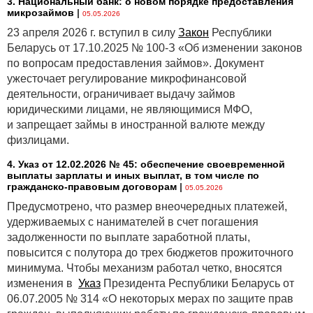
3. Национальный банк: о новом порядке предоставления
такими же пределами в зависимости от наличия
микрозаймов
|
05.05.2026
умысла во вреде (500 и 2 000 БВ). Согласно
ст. 373
23 апреля 2026 г. вступил в силу
Закон
Республики
и
п. 1
ст. 937 ГК умысел работодателя-организации
Беларусь от 17.10.2025 № 100-З «Об изменении законов
будут определять по наличию умысла у его
по вопросам предоставления займов». Документ
работника или должностного лица, поскольку вина
ужесточает регулирование микрофинансовой
юрлица в гражданско-правовых обязательствах
деятельности, ограничивает выдачу займов
проявляется в поведении его работников.
юридическими лицами, не являющимися МФО,
и запрещает займы в иностранной валюте между
Белгосстрах будет уменьшать размер рассчитанных
физлицами.
единовременной и ежемесячных страховых выплат,
если потерпевший работник находился в состоянии
4. Указ от 12.02.2026 № 45: обеспечение своевременной
опьянения (алкогольном, наркотическом и др.) и это
выплаты зарплаты и иных выплат, в том числе по
гражданско-правовым договорам
|
стало одной из причин повреждения его здоровья.
05.05.2026
Размер страховых выплат уменьшат на 50 %. В
Предусмотрено, что размер внеочередных платежей,
таком случае работодателю больше не надо будет
удерживаемых с нанимателей в счет погашения
определять в акте о несчастном случае конкретный
задолженности по выплате заработной платы,
процент вины работника, а Белгосстраху
повысится с полутора до трех бюджетов прожиточного
рассчитывать пропорционально этому проценту
минимума. Чтобы механизм работал четко, вносятся
страховые выплаты. Наниматель также не должен
изменения в
Указ
Президента Республики Беларусь от
больше указывать в акте степень вины умершего
06.07.2005 № 314 «О некоторых мерах по защите прав
работника.