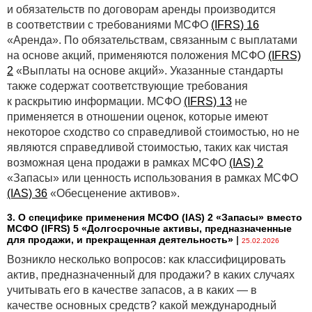
и обязательств по договорам аренды производится
картах» и европротоколе
в соответствии с требованиями МСФО
(IFRS) 16
Возрастут лимиты ответственности по
«Аренда». По обязательствам, связанным с выплатами
обязательному страхованию гражданской
на основе акций, применяются положения МСФО
(IFRS)
ответственности владельцев транспортных средств.
2
«Выплаты на основе акций». Указанные стандарты
Лимит ответственности — это сумма, в пределах
также содержат соответствующие требования
которой страховая компания обязана произвести
к раскрытию информации. МСФО
(IFRS) 13
не
страховую выплату за вред от ДТП. Теперь они
применяется в отношении оценок, которые имеют
будут в базовых величинах, а не в евро:
некоторое сходство со справедливой стоимостью, но не
являются справедливой стоимостью, таких как чистая
§ 1 150 БВ (48 300 бел. руб.) — за вред жизни или
возможная цена продажи в рамках МСФО
(IAS) 2
здоровью потерпевшего. Из них не более 460 БВ (19
«Запасы» или ценность использования в рамках МСФО
320 бел. руб.) идет на возмещение расходов по
(IAS) 36
«Обесценение активов».
погребению потерпевшего;
3. О специфике применения МСФО (IАS) 2 «Запасы» вместо
§ 1 150 БВ — за вред имуществу потерпевших;
МСФО (IFRS) 5 «Долгосрочные активы, предназначенные
для продажи, и прекращенная деятельность»
|
§ 1 150 БВ — за вред транспортному средству,
25.02.2026
застрахованному по договору комплексного
Возникло несколько вопросов: как классифицировать
внутреннего страхования.
актив, предназначенный для продажи? в каких случаях
учитывать его в качестве запасов, а в каких — в
Сейчас это соответственно 10 000 евро и 4 000 евро.
качестве основных средств? какой международный
На 21.03.2025 это 33 900 и 13 560 бел. руб. Размеры