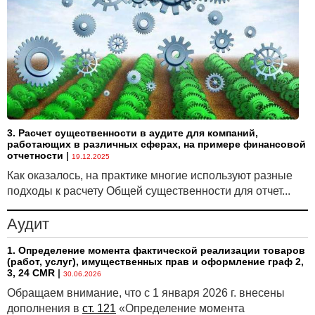
должностного лица. С работодателя пострадавшего
возмещение в порядке суброгации сейчас не
взыскивают.
Виновные теперь будут возмещать Белгосстраху
выплаченное страховое обеспечение в следующих
пределах:
§ 2 000 БВ (84 тыс. бел. руб.) на одного
пострадавшего работника — если вред причинен
3. Расчет существенности в аудите для компаний,
работающих в различных сферах, на примере финансовой
умышленно;
отчетности
|
19.12.2025
§ 500 БВ (21 тыс. бел. руб.) на одного
Как оказалось, на практике многие используют разные
пострадавшего работника — в иных случаях.
подходы к расчету Общей существенности для отчет...
Установленные пределы по возмещению
Аудит
распространяются и на прошлое время. А именно,
виновные организации и физлица:
1. Определение момента фактической реализации товаров
§ не обязаны продолжать платить по судебным
(работ, услуг), имущественных прав и оформление граф 2,
3, 24 CMR
|
постановлениям о взыскании с них возмещения
30.06.2026
в пользу Белгосстраха — если на 23.04.2025 они уже
Обращаем внимание, что с 1 января 2026 г. внесены
погасили сумму, равную установленным пределам;
дополнения в
ст. 121
«Определение момента