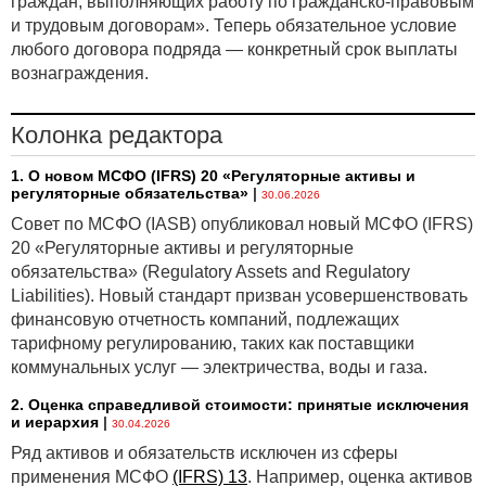
граждан, выполняющих работу по гражданско-правовым
и трудовым договорам». Теперь обязательное условие
Скорректирован подход к определению размера
любого договора подряда — конкретный срок выплаты
страховых взносов работодателя в Белгосстрах. В
вознаграждения.
частности, изменятся коэффициенты надбавок
(скидок), которые Белгосстрах применяет
к страховому тарифу, исходя из класса
Колонка редактора
профессионального риска работодателя. Так,
максимальный возможный коэффициент надбавки
1. О новом МСФО (IFRS) 20 «Регуляторные активы и
регуляторные обязательства»
|
30.06.2026
увеличен с 1,5 до 2.
Совет по МСФО (IASB) опубликовал новый МСФО (IFRS)
Уменьшен с 10 до 2 БВ размер штрафа за
20 «Регуляторные активы и регуляторные
нарушение работодателем срока регистрации
обязательства» (Regulatory Assets and Regulatory
в Белгосстрахе. Штраф за первое нарушение —
Liabilities). Новый стандарт призван усовершенствовать
непредставление или несвоевременное
финансовую отчетность компаний, подлежащих
представление работодателем отчета о средствах
тарифному регулированию, таких как поставщики
по обязательному страхованию от несчастных
коммунальных услуг — электричества, воды и газа.
случаев на производстве и профессиональных
заболеваний — составит 2 БВ вместо 10 БВ. За
2. Оценка справедливой стоимости: принятые исключения
и иерархия
|
повторное такое нарушение в течение 5 лет штраф
30.04.2026
будет 10 БВ.
Ряд активов и обязательств исключен из сферы
применения МСФО
(IFRS) 13
. Например, оценка активов
«Автогражданка»: новое в ОСАГО, «синих