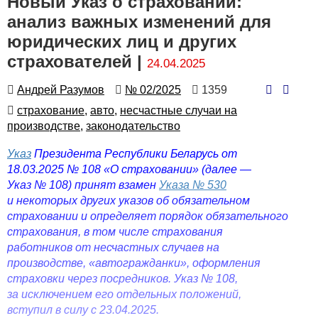
Новый Указ о страховании:
анализ важных изменений для
юридических лиц и других
страхователей |
24.04.2025
Автор
Номер
Количество
Андрей Разумов
№ 02/2025
1359
просмотров
Автор
страхование,
авто,
несчастные случаи на
производстве,
законодательство
Указ
Президента Республики Беларусь от
18.03.2025 № 108 «О страховании» (далее —
Указ № 108) принят взамен
Указа № 530
и некоторых других указов об обязательном
страховании и определяет порядок обязательного
страхования, в том числе страхования
работников от несчастных случаев на
производстве, «автогражданки», оформления
страховки через посредников. Указ № 108,
за исключением его отдельных положений,
вступил в силу с 23.04.2025.