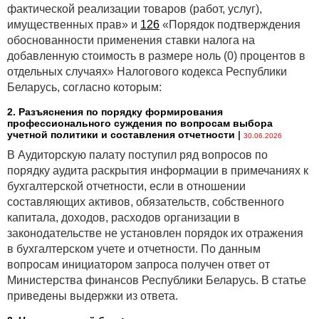
фактической реализации товаров (работ, услуг),
§ обязаны выплатить по возникшим и не
имущественных прав» и
126
«Порядок подтверждения
исполненным до 22.04.2025 обязательствам
обоснованности применения ставки налога на
возмещение Белгосстраху только в установленных
добавленную стоимость в размере ноль (0) процентов в
пределах.
отдельных случаях» Налогового кодекса Республики
Однако выплаченные суммы уже не вернут, даже
Беларусь, согласно которым:
если они больше установленных пределов.
2. Разъяснения по порядку формирования
Белгосстрах сможет взыскать с работодателя
профессионального суждения по вопросам выбора
учетной политики и составления отчетности
|
30.06.2026
пострадавшего возмещение в порядке суброгации.
Сейчас, напомним, такой возможности нет. Сделать
В Аудиторскую палату поступил ряд вопросов по
это Белгосстрах сможет только в одном из случаев:
порядку аудита раскрытия информации в примечаниях к
бухгалтерской отчетности, если в отношении
§ если расследование или суд установили факт
составляющих активов, обязательств, собственного
трудовых или приравненных к ним отношений
капитала, доходов, расходов организации в
с пострадавшим работником и что такие отношения
законодательстве не установлен порядок их отражения
не были оформлены документами;
в бухгалтерском учете и отчетности. По данным
§ если работодатель не платил страховые взносы
вопросам инициатором запроса получен ответ от
в Белгосстрах в течение 2 лет до несчастного случая
Министерства финансов Республики Беларусь. В статье
и при этом был обязан платить их в это время.
приведены выдержки из ответа.
Размер возмещения с работодателя будет ограничен