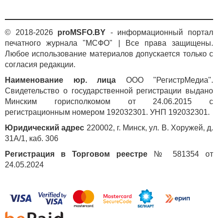
случае если участниками ДТП стали белорусский
и российский водители на территории Беларуси, то
может быть составлен европротокол либо вызвана
© 2018-2026
proMSFO.BY
- информационный портал
ГАИ. Если виновником аварии признают российского
печатного журнала "МСФО" | Все права защищены.
водителя, то его белорусский коллега должен подать
Любое использование материалов допускается только с
заявление на возмещение ущерба не в российскую
согласия редакции.
страховую компанию, а в Белорусское бюро по
Наименование юр. лица
ООО "РегистрМедиа".
транспортному страхованию, которое предъявит
Свидетельство о государственной регистрации выдано
счет российскому страховщику. Возмещение
Минским горисполкомом от 24.06.2015 с
выплатят в соответствии с белорусским
регистрационным номером 192032301. УНП 192032301.
законодательством.
Юридический адрес
220002, г. Минск, ул. В. Хоружей, д.
Продажа полисов единого ОСАГО («белая карта»)
31А/1, каб. 306
в России начнется с 23 апреля в соответствии
с правилами системы страхования Союзного
Регистрация в Торговом реестре
№ 581354 от
государства, говорится в сообщении Российского
24.05.2024
союза автостраховщиков (РСА).
«Тарифы на расширение ОСАГО рассчитываются
согласно соответствующим правилам
профессиональной деятельности (ППД) РСА по