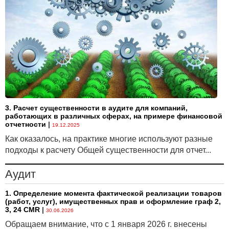
§ изменена форма согласия субъекта страховой
истории — физического лица на предоставление
страхового отчета пользователю страховой истории.
Подготовлено по материалам Министерства финансов
Республики Беларусь и Национального правового Интернет-
портала Республики Беларусь
3. Расчет существенности в аудите для компаний,
работающих в различных сферах, на примере финансовой
отчетности
|
19.12.2025
Как оказалось, на практике многие используют разные
подходы к расчету Общей существенности для отчет...
Аудит
1. Определение момента фактической реализации товаров
(работ, услуг), имущественных прав и оформление граф 2,
3, 24 CMR
|
30.06.2026
Обращаем внимание, что с 1 января 2026 г. внесены