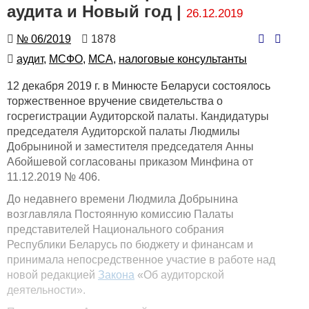
аудита и Новый год |
26.12.2019
Номер
Количество
№ 06/2019
1878
просмотров
Автор
аудит,
МСФО,
МСА,
налоговые консультанты
12 декабря 2019 г. в Минюсте Беларуси состоялось
торжественное вручение свидетельства о
госрегистрации Аудиторской палаты. Кандидатуры
председателя Аудиторской палаты Людмилы
Добрыниной и заместителя председателя Анны
Абойшевой согласованы приказом Минфина от
11.12.2019 № 406.
До недавнего времени Людмила Добрынина
возглавляла Постоянную комиссию Палаты
представителей Национального собрания
Республики Беларусь по бюджету и финансам и
принимала непосредственное участие в работе над
новой редакцией
Закона
«Об аудиторской
деятельности».