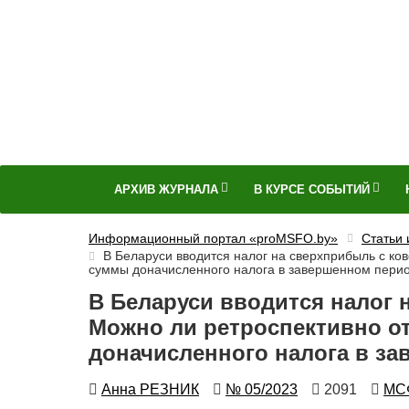
АРХИВ ЖУРНАЛА
В КУРСЕ СОБЫТИЙ
Информационный портал «proMSFO.by»
Статьи
В Беларуси вводится налог на сверхприбыль с ков
суммы доначисленного налога в завершенном пери
В Беларуси вводится налог 
Можно ли ретроспективно от
доначисленного налога в з
Автор
Номер
Количество
Авт
Анна РЕЗНИК
№ 05/2023
2091
МСФ
просмотров