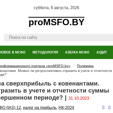
суббота, 8 августа, 2026
proMSFO.BY
НОВОЕ В МСФО
МЕТОДОЛОГИЯ
АЗБУКА МСФО
АУДИТ
 информационного портала «proMSFO.by»
Полемика
енантами. Можно ли ретроспективно отразить в учете и отчетности
оде?
на сверхприбыль с ковенантами.
разить в учете и отчетности суммы
авершенном периоде? |
31.10.2023
ор
О (IAS) 12,
налог на прибыль,
НК-2024