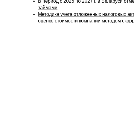
В период с 2025 по 2027 г. в Беларуси от
займами
Методика учета отложенных налоговых ак
оценке стоимости компании методом скор