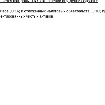
меняется контроль ТЦО в отношении внутренних сделок с
тивов (ОНА) и отложенных налоговых обязательств (ОНО) п
ректированных чистых активов