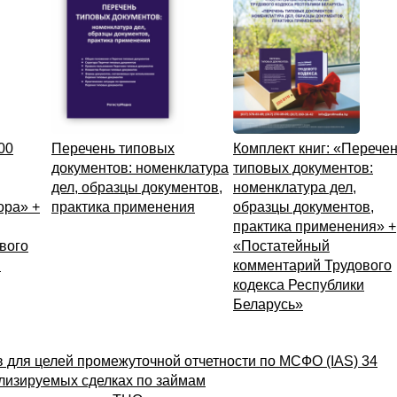
00
Перечень типовых
Комплект книг: «Перече
документов: номенклатура
типовых документов:
дел, образцы документов,
номенклатура дел,
ора» +
практика применения
образцы документов,
практика применения» +
вого
«Постатейный
и
комментарий Трудового
кодекса Республики
Беларусь»
 для целей промежуточной отчетности по МСФО (IAS) 34
лизируемых сделках по займам