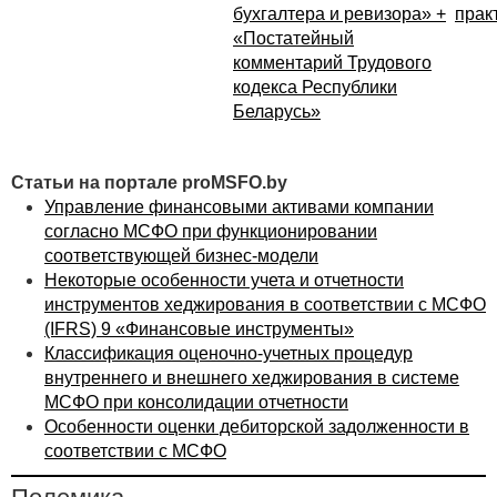
бухгалтера и ревизора» +
прак
«Постатейный
комментарий Трудового
кодекса Республики
Беларусь»
Статьи на портале proMSFO.by
Управление финансовыми активами компании
согласно МСФО при функционировании
соответствующей бизнес-модели
Некоторые особенности учета и отчетности
инструментов хеджирования в соответствии с МСФО
(IFRS) 9 «Финансовые инструменты»
Классификация оценочно-учетных процедур
внутреннего и внешнего хеджирования в системе
МСФО при консолидации отчетности
Особенности оценки дебиторской задолженности в
соответствии с МСФО