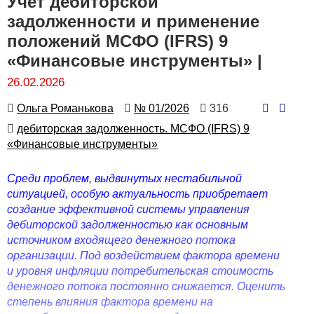
Учет дебиторской
задолженности и применение
положений МСФО (IFRS) 9
«Финансовые инструменты» |
26.02.2026
Автор
Номер
Количество
Ольга Романькова
№ 01/2026
316
просмотров
Автор
дебиторская задолженность. МСФО (IFRS) 9
«Финансовые инструменты»
Среди проблем, выдвинутых нестабильной
ситуацией, особую актуальность приобретает
создание эффективной системы управления
дебиторской задолженностью как основным
источником входящего денежного потока
организации. Под воздействием фактора времени
и уровня инфляции потребительская стоимость
денежного потока постоянно снижается. Оценить
степень влияния фактора времени на