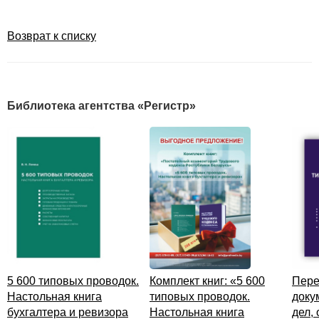
Возврат к списку
Библиотека агентства «Регистр»
5 600 типовых проводок.
Комплект книг: «5 600
Пере
Настольная книга
типовых проводок.
доку
бухгалтера и ревизора
Настольная книга
дел,