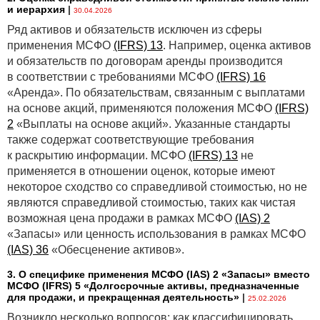
и иерархия
|
30.04.2026
Ряд активов и обязательств исключен из сферы
применения МСФО
(IFRS) 13
. Например, оценка активов
и обязательств по договорам аренды производится
в соответствии с требованиями МСФО
(IFRS) 16
«Аренда». По обязательствам, связанным с выплатами
на основе акций, применяются положения МСФО
(IFRS)
2
«Выплаты на основе акций». Указанные стандарты
также содержат соответствующие требования
к раскрытию информации. МСФО
(IFRS) 13
не
применяется в отношении оценок, которые имеют
некоторое сходство со справедливой стоимостью, но не
являются справедливой стоимостью, таких как чистая
возможная цена продажи в рамках МСФО
(IAS) 2
«Запасы» или ценность использования в рамках МСФО
(IAS) 36
«Обесценение активов».
3. О специфике применения МСФО (IАS) 2 «Запасы» вместо
МСФО (IFRS) 5 «Долгосрочные активы, предназначенные
для продажи, и прекращенная деятельность»
|
25.02.2026
Возникло несколько вопросов: как классифицировать