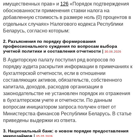
...
имущественных прав» и
126
«Порядок подтверждения
обоснованности применения ставки налога на
Оценка
добавленную стоимость в размере ноль (0) процентов в
...
отдельных случаях» Налогового кодекса Республики
Беларусь, согласно которым:
ПРИМЕР 6.
Получение экономических выгод от
использования актива, а не от права собственности
2. Разъяснения по порядку формирования
на него
профессионального суждения по вопросам выбора
учетной политики и составления отчетности
|
30.06.2026
...
В Аудиторскую палату поступил ряд вопросов по
Оценка
порядку аудита раскрытия информации в примечаниях к
бухгалтерской отчетности, если в отношении
...
составляющих активов, обязательств, собственного
капитала, доходов, расходов организации в
законодательстве не установлен порядок их отражения
При подготовке использованы методические
в бухгалтерском учете и отчетности. По данным
рекомендации, подготовленные международным
вопросам инициатором запроса получен ответ от
объединением аудиторских и консультационных
Министерства финансов Республики Беларусь. В статье
компаний BDO. Штаб-квартира в городе
приведены выдержки из ответа.
Завентем, Бельгия.
3. Национальный банк: о новом порядке предоставления
микрозаймов
|
05.05.2026