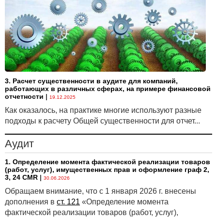
ПРИМЕР 4A.
Оптоволоконный кабель
...
Оценка
....
3. Расчет существенности в аудите для компаний,
ПРИМЕР 4B.
Оптоволоконный кабель
работающих в различных сферах, на примере финансовой
(определенные жилы оптоволокна)
отчетности
|
19.12.2025
...
Как оказалось, на практике многие используют разные
подходы к расчету Общей существенности для отчет...
Оценка
...
Аудит
1. Определение момента фактической реализации товаров
ПОЛУЧЕНИЕ ЭКОНОМИЧЕСКИХ ВЫГОД
(работ, услуг), имущественных прав и оформление граф 2,
3, 24 CMR
|
...
30.06.2026
Обращаем внимание, что с 1 января 2026 г. внесены
ПРИМЕР 5.
Получение экономических выгод при
дополнения в
ст. 121
«Определение момента
поступлении результатов поставщику
фактической реализации товаров (работ, услуг),