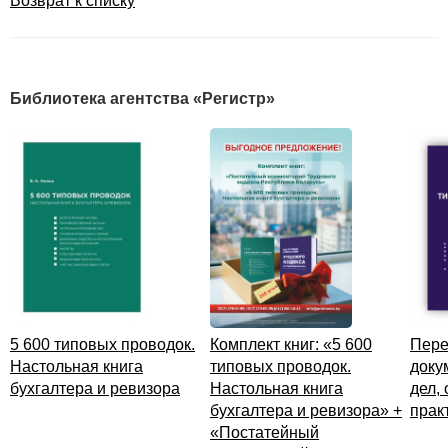
Возврат к списку
...
СФЕРА ПРИМЕНЕНИЯ
...
ОСВОБОЖДЕНИЕ ОТ ПРИЗНАНИЯ
Библиотека агентства «Регистр»
...
КРАТКОСРОЧНАЯ АРЕНДА
...
АРЕНДА АКТИВОВ С НИЗКОЙ СТОИМОСТЬЮ
...
ПРИМЕР 1.
Оценка аренды с низкой стоимостью
предмета аренды
...
5 600 типовых проводок.
Комплект книг: «5 600
Пере
Оценка
Настольная книга
типовых проводок.
доку
...
бухгалтера и ревизора
Настольная книга
дел,
бухгалтера и ревизора» +
прак
«Постатейный