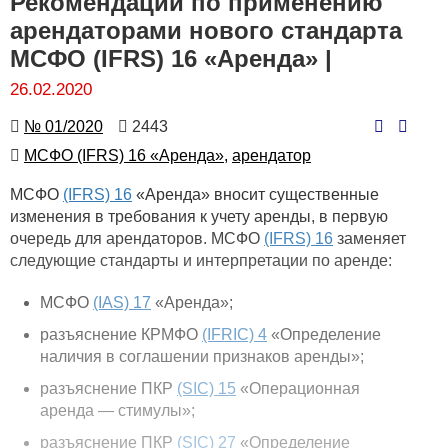
Рекомендации по применению
арендаторами нового стандарта
МСФО (IFRS) 16 «Аренда» |
26.02.2020
Номер
Количество
№ 01/2020
2443
просмотров
Автор
МСФО (IFRS) 16 «Аренда»,
арендатор
МСФО
(IFRS) 16
«Аренда» вносит существенные
изменения в требования к учету аренды, в первую
очередь для арендаторов. МСФО
(IFRS) 16
заменяет
следующие стандарты и интерпретации по аренде:
МСФО
(IAS) 17
«Аренда»;
разъяснение КРМФО
(IFRIC) 4
«Определение
наличия в соглашении признаков аренды»;
разъяснение ПКР
(SIC) 15
«Операционная
аренда — стимулы»;
разъяснение ПКР
(SIC) 27
«Определение