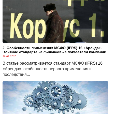
сферы применения МСФО
(IFRS) 16
).
ПРИМЕНЕНИЕ ОПРЕДЕЛЕНИЯ АРЕНДЫ
...
ИДЕНТИФИЦИРОВАННЫЙ АКТИВ
...
ПРАВО НА ЗАМЕНУ
...
2. Особенности применения МСФО (IFRS) 16 «Аренда».
Влияние стандарта на финансовые показатели компании
|
КОММЕНТАРИЙ BDO
26.02.2026
...
В статье рассматривается стандарт МСФО
(IFRS) 16
«Аренда», особенности первого применения и
ПРИМЕР 3.
Аренда железнодорожных вагонов
последствия...
...
Оценка
...
ЧАСТИ АКТИВОВ
..