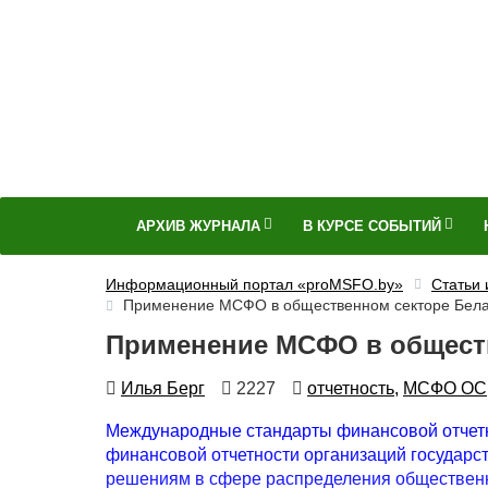
АРХИВ ЖУРНАЛА
В КУРСЕ СОБЫТИЙ
Информационный портал «proMSFO.by»
Статьи
Применение МСФО в общественном секторе Бел
Применение МСФО в обществ
Автор
Количество
Автор
Илья Берг
2227
отчетность,
МСФО ОС
просмотров
Международные стандарты финансовой отчетн
финансовой отчетности организаций государст
решениям в сфере распределения общественн