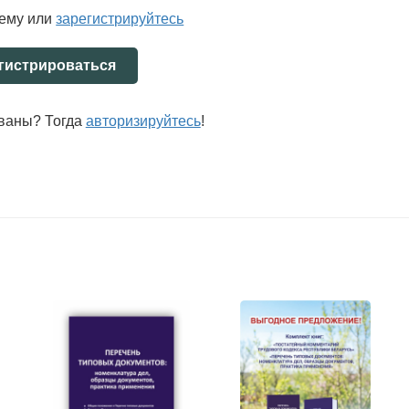
ения бюджетного учета и составления и представления
тему или
зарегистрируйтесь
триваются в Международных стандартах финансовой
al Public Sector Accounting Standards — IPSAS), которые
гистрироваться
ртам финансовой отчетности общественного сектора
ов (International Federation of Accountants — IFAC).
 относятся национальные и региональные правительства,
ованы? Тогда
авторизируйтесь
!
ия. В данный сектор экономики не включаются
е предприятия, а также некоммерческие организации