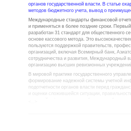
органов государственной власти. В статье о
методов бюджетного учета, вывод о преимуще
Международные стандарты финансовой отчетн
и применяться в более поздние сроки. Первы
разработан 31 стандарт для общественного се
основе кассового метода. Это высококачеств
пользуются поддержкой правительств, профе
организаций, включая Всемирный банк, Азиатс
сотрудничества и развития, Международный
организацию высших ревизионных учреждени
В мировой практике государственного управл
формирование надежной системы учетной ин
подотчетности органов власти перед граждан
и оценки сложившейся ситуации, правильнос
решений о формировании бюджета, об управл
<...>
государственным долгом, и в конечном итоге
политики можно говорить исходя из качества 
Бюджетные правоотношения обеспечиваются си
включает в себя законодательное и нормативн