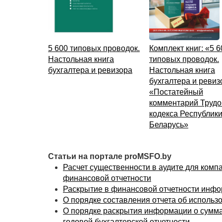
5 600 типовых проводок.
Комплект книг: «5 6
Настольная книга
типовых проводок.
бухгалтера и ревизора
Настольная книга
бухгалтера и ревиз
«Постатейный
комментарий Трудо
кодекса Республик
Беларусь»
Статьи на портале proMSFO.by
Расчет существенности в аудите для комп
финансовой отчетности
Раскрытие в финансовой отчетности инфо
О порядке составления отчета об исполь
О порядке раскрытия информации о сумма
годовой бухгалтерской отчетности