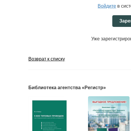
публично-правовых образований. Вопросы вед
Войдите
в сис
бюджетной отчетности пользователям рассма
отчетности общественного сектора (Internation
Заре
выпускает Комитет по международным станда
(КМСФО ОС) Международной федерации бухгалтер
Для целей МСФО ОС к общественному сектору
Уже зарегистрир
а также местные правительства и их учрежден
государственные и коммунальные коммерчески
с частной формой собственности.
Возврат к списку
...
Подробнее читайте в статье.
Библиотека агентства «Регистр»