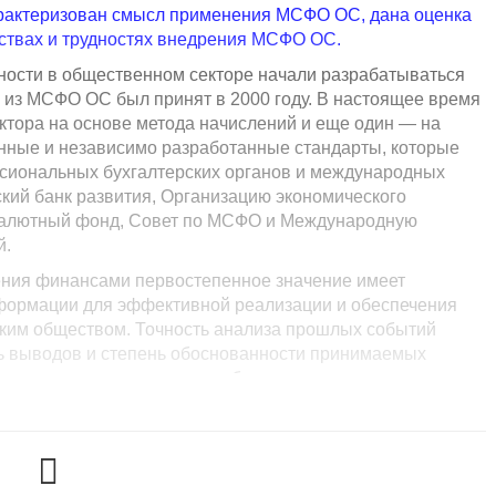
характеризован смысл применения МСФО ОС, дана оценка
ствах и трудностях внедрения МСФО ОС.
ости в общественном секторе начали разрабатываться
й из МСФО ОС был принят в 2000 году. В настоящее время
ктора на основе метода начислений и еще один — на
енные и независимо разработанные стандарты, которые
ссиональных бухгалтерских органов и международных
кий банк развития, Организацию экономического
 валютный фонд, Совет по МСФО и Международную
й.
ения финансами первостепенное значение имеет
формации для эффективной реализации и обеспечения
ским обществом. Точность анализа прошлых событий
ть выводов и степень обоснованности принимаемых
ении доходами, расходами, бюджетными инвестициями,
 об общей направленности проводимой бюджетной
учетной информации.
стемой бюджетного учета и отчетности, которая
ое регулирование отражения в учете деятельности