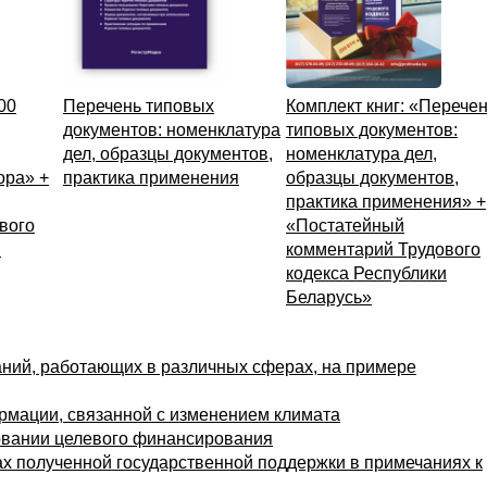
00
Перечень типовых
Комплект книг: «Перече
документов: номенклатура
типовых документов:
дел, образцы документов,
номенклатура дел,
ора» +
практика применения
образцы документов,
практика применения» +
вого
«Постатейный
и
комментарий Трудового
кодекса Республики
Беларусь»
аний, работающих в различных сферах, на примере
рмации, связанной с изменением климата
зовании целевого финансирования
х полученной государственной поддержки в примечаниях к