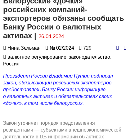
Белорусские «дочки»
российских компаний-
экспортеров обязаны сообщать
Банку России о валютных
активах |
26.04.2024
Автор
Номер
Количество
Нина Зельман
№ 02/2024
729
просмотров
Автор
валютное регулирование,
законодательство,
Россия
Президент России Владимир Путин подписал
закон, обязывающий российских экспортеров
предоставлять Банку России информацию
о валютных активах и обязательствах своих
«дочек», в том числе белорусских.
Закон уточняет порядок представления
резидентами — субъектами внешнеэкономической
деятельности в ЦБ информации об активах