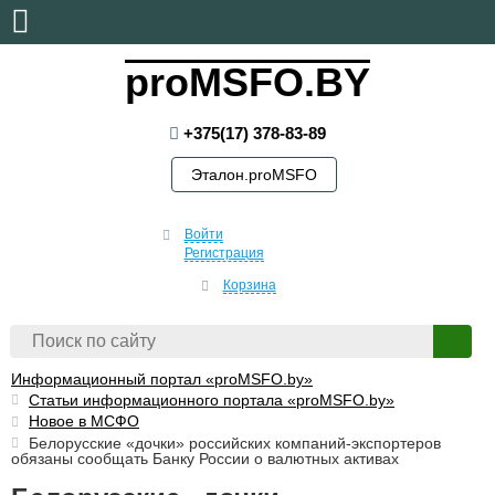
четверг, 6 августа, 2026
proMSFO.BY
+375(17) 378-83-89
Эталон.proMSFO
Войти
Регистрация
Корзина
Информационный портал «proMSFO.by»
Статьи информационного портала «proMSFO.by»
Новое в МСФО
Белорусские «дочки» российских компаний-экспортеров
обязаны сообщать Банку России о валютных активах