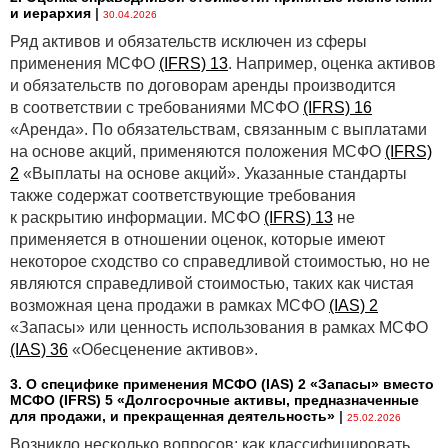
и иерархия
|
30.04.2026
Ряд активов и обязательств исключен из сферы
применения МСФО
(IFRS) 13
. Например, оценка активов
и обязательств по договорам аренды производится
в соответствии с требованиями МСФО
(IFRS) 16
«Аренда». По обязательствам, связанным с выплатами
на основе акций, применяются положения МСФО
(IFRS)
2
«Выплаты на основе акций». Указанные стандарты
также содержат соответствующие требования
к раскрытию информации. МСФО
(IFRS) 13
не
применяется в отношении оценок, которые имеют
некоторое сходство со справедливой стоимостью, но не
являются справедливой стоимостью, таких как чистая
возможная цена продажи в рамках МСФО
(IAS) 2
«Запасы» или ценность использования в рамках МСФО
(IAS) 36
«Обесценение активов».
3. О специфике применения МСФО (IАS) 2 «Запасы» вместо
МСФО (IFRS) 5 «Долгосрочные активы, предназначенные
для продажи, и прекращенная деятельность»
|
25.02.2026
Возникло несколько вопросов: как классифицировать