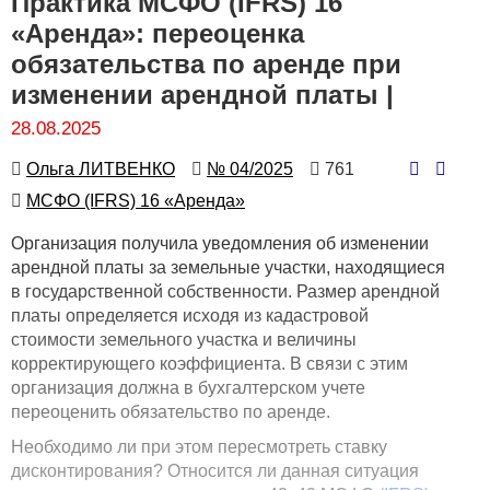
Практика МСФО (IFRS) 16
«Аренда»: переоценка
обязательства по аренде при
изменении арендной платы |
28.08.2025
Автор
Номер
Количество
Ольга ЛИТВЕНКО
№ 04/2025
761
просмотров
Автор
МСФО (IFRS) 16 «Аренда»
Организация получила уведомления об изменении
арендной платы за земельные участки, находящиеся
в государственной собственности. Размер арендной
платы определяется исходя из кадастровой
стоимости земельного участка и величины
корректирующего коэффициента. В связи с этим
организация должна в бухгалтерском учете
переоценить обязательство по аренде.
Необходимо ли при этом пересмотреть ставку
дисконтирования? Относится ли данная ситуация