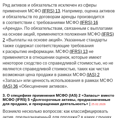
Ряд активов и обязательств исключен из сферы
применения МСФО
(IFRS) 13
. Например, оценка активов
и обязательств по договорам аренды производится
в соответствии с требованиями МСФО
(IFRS) 16
«Аренда». По обязательствам, связанным с выплатами
на основе акций, применяются положения МСФО
(IFRS)
2
«Выплаты на основе акций». Указанные стандарты
также содержат соответствующие требования
к раскрытию информации. МСФО
(IFRS) 13
не
применяется в отношении оценок, которые имеют
некоторое сходство со справедливой стоимостью, но не
являются справедливой стоимостью, таких как чистая
возможная цена продажи в рамках МСФО
(IAS) 2
«Запасы» или ценность использования в рамках МСФО
(IAS) 36
«Обесценение активов».
3. О специфике применения МСФО (IАS) 2 «Запасы» вместо
МСФО (IFRS) 5 «Долгосрочные активы, предназначенные
для продажи, и прекращенная деятельность»
|
25.02.2026
Возникло несколько вопросов: как классифицировать
актив, предназначенный для продажи? в каких случаях