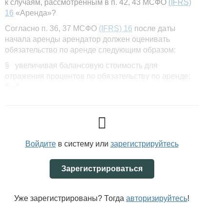
к случаям, рассмотренным в п. 42, 43 МСФО
(IFRS)
16
«Аренда»?
Согласно п. 36, 37 МСФО
(IFRS) 16
после даты
начала аренды арендатор должен оценивать
обязательство по аренде следующим образом:
§ увеличивая балансовую стоимость для
отражения процентов по обязательству по аренде;
<...>
§ уменьшая балансовую стоимость для отражения
осуществленных арендных платежей;
§ переоценивая балансовую стоимость для
отражения переоценки или модификации договоров
аренды, о которых говорится в п. 39–46, или для
Войдите
в систему или
зарегистрируйтесь
отражения пересмотренных по существу
фиксированных арендных платежей.
Зарегистрироваться
Проценты по обязательству по аренде в каждом
периоде в течение срока аренды должны быть
представлены суммой, которая производит
Уже зарегистрированы? Тогда
авторизируйтесь
!
неизменную периодическую процентную ставку на