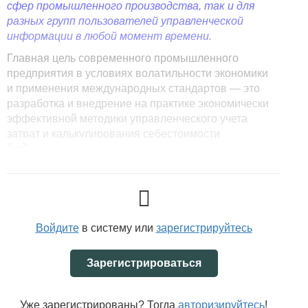
сфер промышленного производства, так и для
разных групп пользователей управленческой
информации в любой момент времени.
Главная цель современного промышленного
предприятия в условиях волатильности экономики
и применения международных стандартов — это
разработка и внедрение на практике экономически
эффективной методики управленческого учета
затрат и калькулирования себестоимости
<...>
продукции.
<...>
Статья доступна только для подписчиков.
Войдите
в систему или
зарегистрируйтесь
Зарегистрироваться
Уже зарегистрированы? Тогда
авторизируйтесь
!