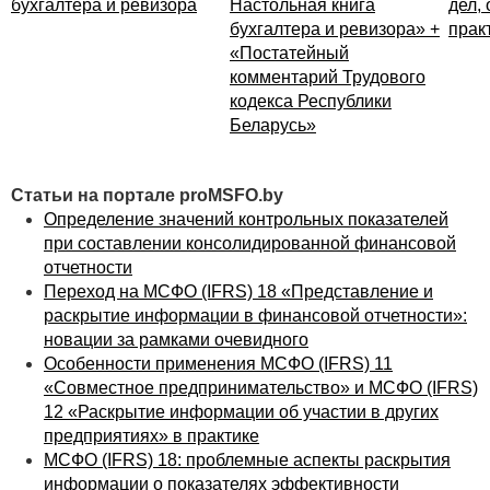
бухгалтера и ревизора
Настольная книга
дел,
бухгалтера и ревизора» +
прак
«Постатейный
комментарий Трудового
кодекса Республики
Беларусь»
Статьи на портале proMSFO.by
Определение значений контрольных показателей
при составлении консолидированной финансовой
отчетности
Переход на МСФО (IFRS) 18 «Представление и
раскрытие информации в финансовой отчетности»:
новации за рамками очевидного
Особенности применения МСФО (IFRS) 11
«Совместное предпринимательство» и МСФО (IFRS)
12 «Раскрытие информации об участии в других
предприятиях» в практике
МСФО (IFRS) 18: проблемные аспекты раскрытия
информации о показателях эффективности