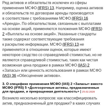
Ряд активов и обязательств исключен из сферы
применения МСФО
(IFRS) 13
. Например, оценка активов
и обязательств по договорам аренды производится
в соответствии с требованиями МСФО
(IFRS) 16
«Аренда». По обязательствам, связанным с выплатами
на основе акций, применяются положения МСФО
(IFRS)
2
«Выплаты на основе акций». Указанные стандарты
также содержат соответствующие требования
к раскрытию информации. МСФО
(IFRS) 13
не
применяется в отношении оценок, которые имеют
некоторое сходство со справедливой стоимостью, но не
являются справедливой стоимостью, таких как чистая
возможная цена продажи в рамках МСФО
(IAS) 2
«Запасы» или ценность использования в рамках МСФО
(IAS) 36
«Обесценение активов».
3. О специфике применения МСФО (IАS) 2 «Запасы» вместо
МСФО (IFRS) 5 «Долгосрочные активы, предназначенные
для продажи, и прекращенная деятельность»
|
25.02.2026
Возникло несколько вопросов: как классифицировать
актив, предназначенный для продажи? в каких случаях