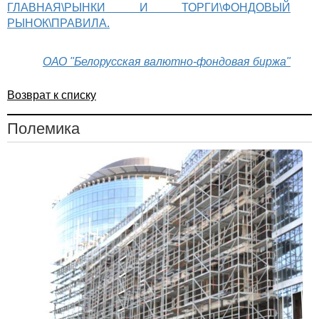
ГЛАВНАЯ\РЫНКИ И ТОРГИ\ФОНДОВЫЙ
РЫНОК\ПРАВИЛА.
ОАО "Белорусская валютно-фондовая биржа"
Возврат к списку
Полемика