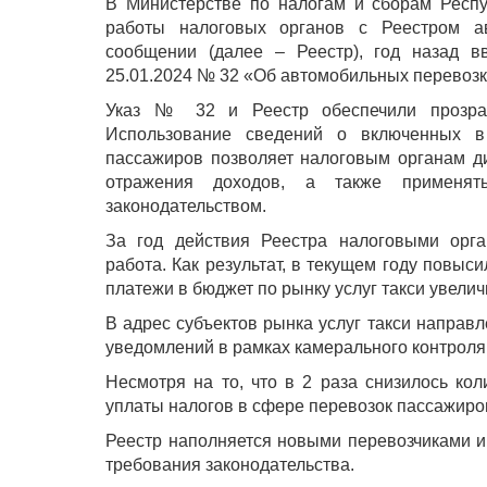
В Министерстве по налогам и сборам Респу
работы налоговых органов с Реестром а
сообщении (далее – Реестр), год назад в
25.01.2024 № 32 «Об автомобильных перевозка
Указ № 32 и Реестр обеспечили прозрач
Использование сведений о включенных в
пассажиров позволяет налоговым органам д
отражения доходов, а также применят
законодательством.
За год действия Реестра налоговыми орг
работа. Как результат, в текущем году повыс
платежи в бюджет по рынку услуг такси увелич
В адрес субъектов рынка услуг такси направ
уведомлений в рамках камерального контроля.
Несмотря на то, что в 2 раза снизилось ко
уплаты налогов в сфере перевозок пассажиро
Реестр наполняется новыми перевозчиками и
требования законодательства.