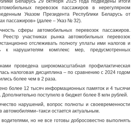
блики Беларусь 29 октября 2025 года подведены итоги
втомобильных перевозок пассажиров в нерегулярном
веденным Указом Президента Республики Беларусь от
х пассажиров» (далее – Указ № 32).
ность сферы автомобильных перевозок пассажиров.
 Реестр участниках рынка автомобильных перевозок
истанционно отслеживать полноту уплаты ими налогов и
ь к нарушителям комплекс мер, предусмотренных
анами проведена широкомасштабная профилактическая
илась налоговая дисциплина – по сравнению с 2024 годом
ились более чем в 2 раза.
лено более 12 тысяч информационных памяток и 4 тысячи
 Дополнительно поступило в бюджет более 8 млн рублей.
личество нарушений, вопрос полноты и своевременности
в автомобилями–такси остается актуальным.
 водителями, но не все готовы добросовестно выполнять