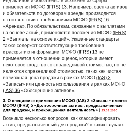
Ряд активов и обязательств исключен из сферы
применения МСФО
(IFRS) 13
. Например, оценка активов
и обязательств по договорам аренды производится
в соответствии с требованиями МСФО
(IFRS) 16
«Аренда». По обязательствам, связанным с выплатами
на основе акций, применяются положения МСФО
(IFRS)
2
«Выплаты на основе акций». Указанные стандарты
также содержат соответствующие требования
к раскрытию информации. МСФО
(IFRS) 13
не
применяется в отношении оценок, которые имеют
некоторое сходство со справедливой стоимостью, но не
являются справедливой стоимостью, таких как чистая
возможная цена продажи в рамках МСФО
(IAS) 2
«Запасы» или ценность использования в рамках МСФО
(IAS) 36
«Обесценение активов».
3. О специфике применения МСФО (IАS) 2 «Запасы» вместо
МСФО (IFRS) 5 «Долгосрочные активы, предназначенные
для продажи, и прекращенная деятельность»
|
25.02.2026
Возникло несколько вопросов: как классифицировать
актив, предназначенный для продажи? в каких случаях