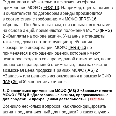
Ряд активов и обязательств исключен из сферы
применения МСФО
(IFRS) 13
. Например, оценка активов
и обязательств по договорам аренды производится
в соответствии с требованиями МСФО
(IFRS) 16
«Аренда». По обязательствам, связанным с выплатами
на основе акций, применяются положения МСФО
(IFRS)
2
«Выплаты на основе акций». Указанные стандарты
также содержат соответствующие требования
к раскрытию информации. МСФО
(IFRS) 13
не
применяется в отношении оценок, которые имеют
некоторое сходство со справедливой стоимостью, но не
являются справедливой стоимостью, таких как чистая
возможная цена продажи в рамках МСФО
(IAS) 2
«Запасы» или ценность использования в рамках МСФО
(IAS) 36
«Обесценение активов».
3. О специфике применения МСФО (IАS) 2 «Запасы» вместо
МСФО (IFRS) 5 «Долгосрочные активы, предназначенные
для продажи, и прекращенная деятельность»
|
25.02.2026
Возникло несколько вопросов: как классифицировать
актив, предназначенный для продажи? в каких случаях