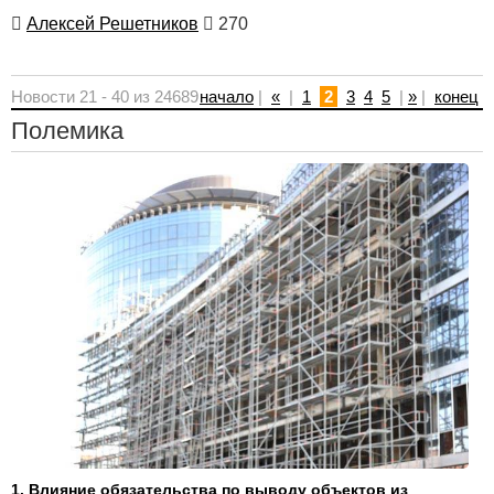
Алексей Решетников
270
Новости 21 - 40 из 24689
начало
|
«
|
1
2
3
4
5
|
»
|
конец
Полемика
1. Влияние обязательства по выводу объектов из