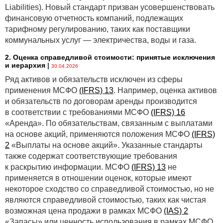
Liabilities). Новый стандарт призван усовершенствовать
финансовую отчетность компаний, подлежащих
тарифному регулированию, таких как поставщики
коммунальных услуг — электричества, воды и газа.
2. Оценка справедливой стоимости: принятые исключения
и иерархия
|
30.04.2026
Ряд активов и обязательств исключен из сферы
применения МСФО
(IFRS) 13
. Например, оценка активов
и обязательств по договорам аренды производится
в соответствии с требованиями МСФО
(IFRS) 16
«Аренда». По обязательствам, связанным с выплатами
на основе акций, применяются положения МСФО
(IFRS)
2
«Выплаты на основе акций». Указанные стандарты
также содержат соответствующие требования
к раскрытию информации. МСФО
(IFRS) 13
не
применяется в отношении оценок, которые имеют
некоторое сходство со справедливой стоимостью, но не
являются справедливой стоимостью, таких как чистая
возможная цена продажи в рамках МСФО
(IAS) 2
«Запасы» или ценность использования в рамках МСФО